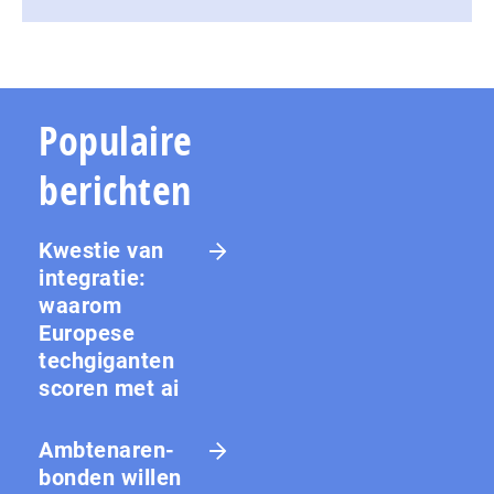
Populaire
berichten
Kwestie van
integratie:
waarom
Europese
techgiganten
scoren met ai
Amb­te­na­ren­
bon­den willen