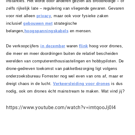
instanties. Het wordt door anderen gezien als broodnodige – of
zelfs rijkelijk late – regulering van vliegende gevaren. Gevaren
voor niet alleen
privacy
, maar ook voor fysieke zaken
inclusief
gebouwen met
strategische
belangen,
hoogspanningskabels
en mensen.
De verkoopcijfers
in december
waren
flink
hoog voor drones,
die meer en meer doordringen buiten de relatief bescheiden
werelden van computerenthousiastelingen en hobbypiloten. De
drone-gedreven toekomst van pakketbezorging ligt volgens
onderzoeksbureau Forrester nog wel even van ons af, maar er
dreigt chaos in de lucht.
Verkeersleiding voor drones
is dus
nodig, ook om drones écht mainstream te maken. Wat vind jij?
https://www.youtube.com/watch?v=imtqooJj0I4