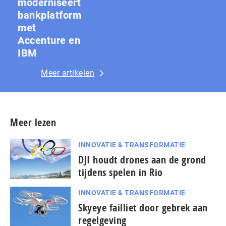
moderniseert
bankplatform
met
Accenture en
IBM
Meer artikelen
Meer lezen
INNOVATIE & TRANSFORMATIE
DJI houdt drones aan de grond
tijdens spelen in Rio
INNOVATIE & TRANSFORMATIE
Skyeye failliet door gebrek aan
regelgeving