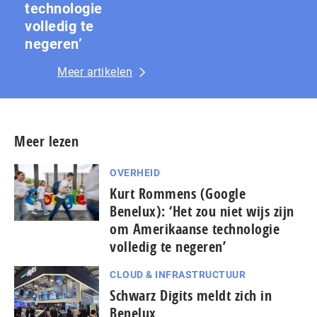
technologie
volledig te
negeren’
Meer artikelen
Meer lezen
OVERHEID
Kurt Rommens (Google
Benelux): ‘Het zou niet wijs zijn
om Amerikaanse technologie
volledig te negeren’
CLOUD & INFRASTRUCTUUR
Schwarz Digits meldt zich in
Benelux