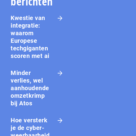
berichten
Kwestie van
integratie:
waarom
Europese
techgiganten
scoren met ai
Minder
verlies, wel
aanhoudende
omzetkrimp
bij Atos
Hoe versterk
je de cy­ber­
weer­baar­heid