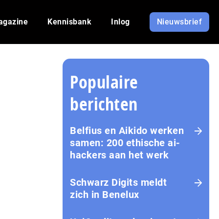
agazine
Kennisbank
Inlog
Nieuwsbrief
Populaire
berichten
Belfius en Aikido werken
samen: 200 ethische ai-
hackers aan het werk
Schwarz Digits meldt
zich in Benelux