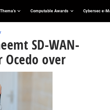
Thema’s
Computable Awards
Cybersec e-M
r
neemt SD-WAN-
r Ocedo over