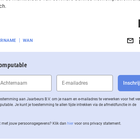
ch.
ERNAME
WAN
Computable
 toestemming aan Jaarbeurs B.V. om je naam en e-mailadres te verwerken voor het v
ble. Je kunt je toestemming te allen tijde intrekken via de af­meld­func­tie in de
 met jouw per­soons­ge­ge­vens? Klik dan
hier
voor ons privacy statement.