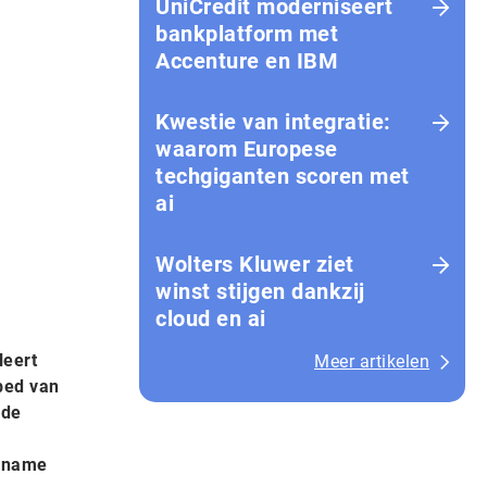
UniCredit moderniseert
bankplatform met
Accenture en IBM
Kwestie van integratie:
waarom Europese
techgiganten scoren met
ai
Wolters Kluwer ziet
winst stijgen dankzij
cloud en ai
leert
Meer artikelen
rbed van
ide
ername