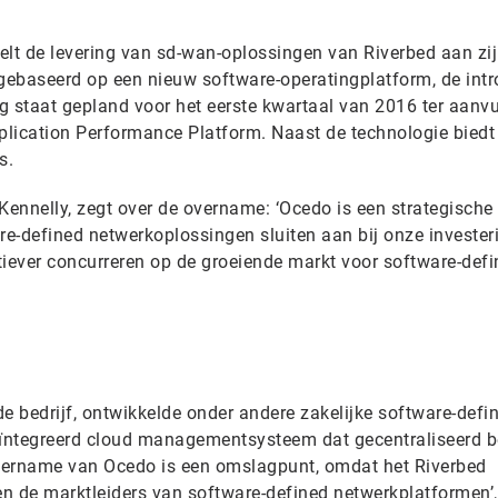
lt de levering van sd-wan-oplossingen van Riverbed aan zi
 gebaseerd op een nieuw software-operatingplatform, de intr
g staat gepland voor het eerste kwartaal van 2016 ter aanvu
pplication Performance Platform. Naast de technologie bied
s.
Kennelly, zegt over de overname: ‘Ocedo is een strategische
e-defined netwerkoplossingen sluiten aan bij onze invester
ever concurreren op de groeiende markt voor software-defi
e bedrijf, ontwikkelde onder andere zakelijke software-defi
ïntegreerd cloud managementsysteem dat gecentraliseerd 
vername van Ocedo is een omslagpunt, omdat het Riverbed
en de marktleiders van software-defined netwerkplatformen’,