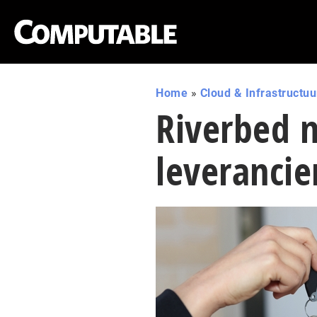
Home
»
Cloud & Infrastructuu
Riverbed 
leverancie