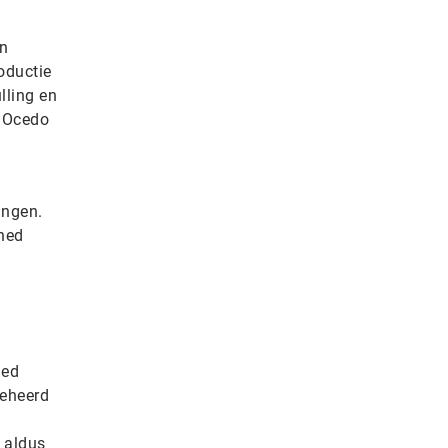
jn
oductie
lling en
t Ocedo
ingen.
ned
ned
beheerd
 aldus