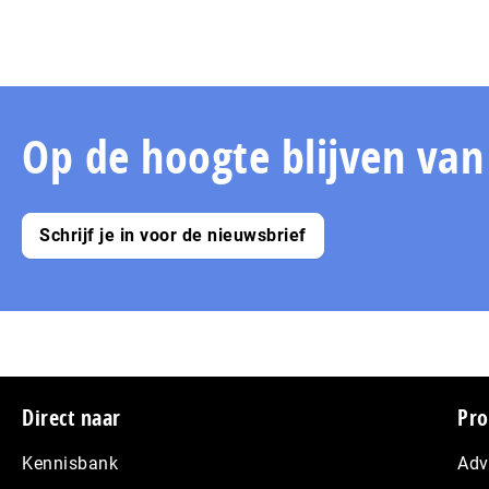
Op de hoogte blijven va
Schrijf je in voor de nieuwsbrief
Footer
Direct naar
Pro
Kennisbank
Adv