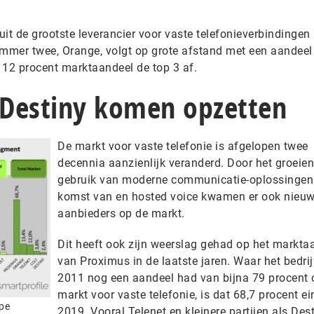
it de grootste leverancier voor vaste telefonieverbindingen 
ummer twee, Orange, volgt op grote afstand met een aandeel
t 12 procent marktaandeel de top 3 af.
n Destiny komen opzetten
De markt voor vaste telefonie is afgelopen twee
decennia aanzienlijk veranderd. Door het groeie
gebruik van moderne communicatie-oplossingen
komst van en hosted voice kwamen er ook nieu
aanbieders op de markt.
Dit heeft ook zijn weerslag gehad op het markta
van Proximus in de laatste jaren. Waar het bedrij
2011 nog een aandeel had van bijna 79 procent 
markt voor vaste telefonie, is dat 68,7 procent ei
ype
2019. Vooral Telenet en kleinere partijen als Des