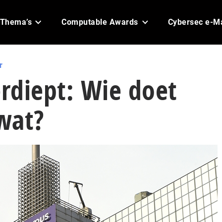
Thema’s
Computable Awards
Cybersec e-M
r
erdiept: Wie doet
wat?