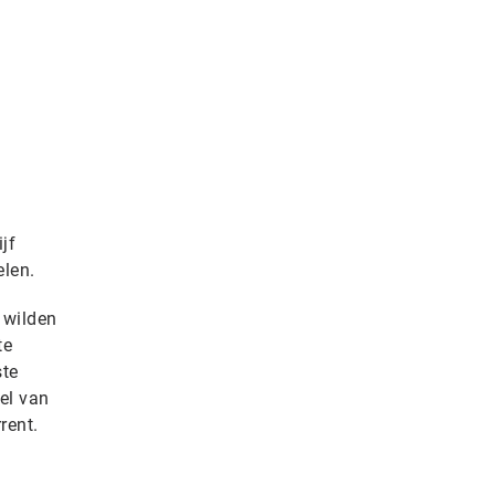
jf
elen.
 wilden
te
ste
el van
rent.