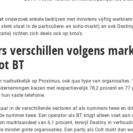
et onderzoek enkele bedrijven met minstens vijftig werknem
sterk staat in de particuliere- en soho-markt) en ook Destin
tie) richten zich deels ook op kmo’s.
rs verschillen volgens mark
ot BT
eur nadrukkelijk op Proximus, ook qua type van organisaties.
ndernemingen kiezen met respectievelijk 78,2 procent en 77 
 hun vaste telefonie.
aar in de verschillende sectoren af als nummers twee en drie
de nummer twee. Een operator als BT krijgt alleen voet aan 
en marktaandeel van 6,1 procent, terwijl Destiny in verhoudi
de minder grote organisaties. Een partij als Colt duikt dan w