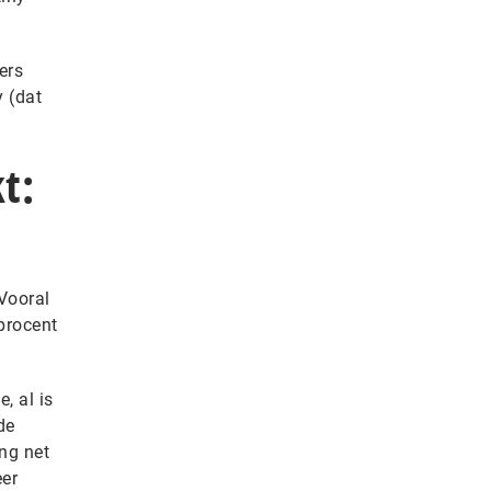
ers
y (dat
t:
 Vooral
procent
, al is
de
ng net
eer