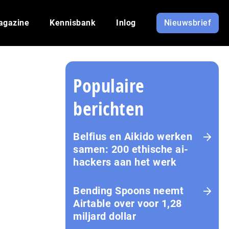
agazine
Kennisbank
Inlog
Nieuwsbrief
Populaire
berichten
Belfius en Aikido werken
samen: 200 ethische ai-
hackers aan het werk
Bending Spoons neemt
Airtable over voor 1,28
miljard dollar