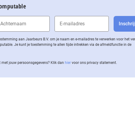
Computable
 toestemming aan Jaarbeurs B.V. om je naam en e-mailadres te verwerken voor het v
ble. Je kunt je toestemming te allen tijde intrekken via de af­meld­func­tie in de
 met jouw per­soons­ge­ge­vens? Klik dan
hier
voor ons privacy statement.