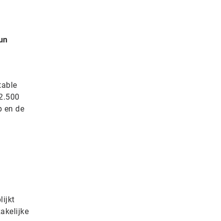
hun
table
 2.500
p en de
lijkt
akelijke