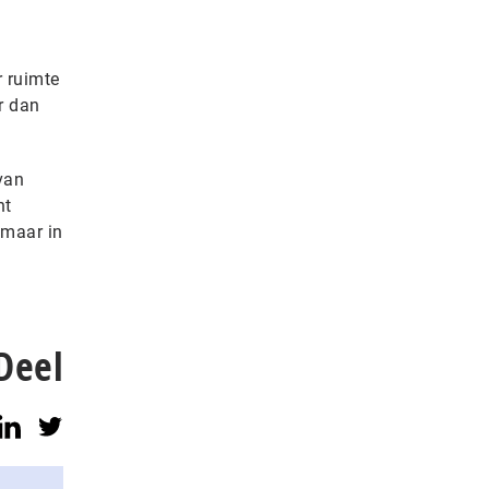
r ruimte
r dan
van
nt
 maar in
Deel