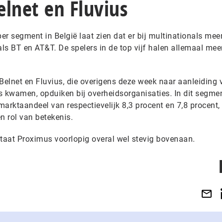
elnet en Fluvius
per segment in België laat zien dat er bij multinationals mee
als BT en AT&T. De spelers in de top vijf halen allemaal mee
s Belnet en Fluvius, die overigens deze week naar aanleiding 
s kwamen, opduiken bij overheidsorganisaties. In dit segme
arktaandeel van respectievelijk 8,3 procent en 7,8 procent,
n rol van betekenis.
 staat Proximus voorlopig overal wel stevig bovenaan.