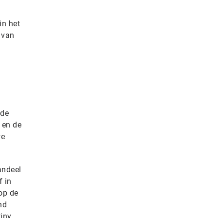
in het
 van
nde
 en de
we
andeel
f in
op de
nd
tiny