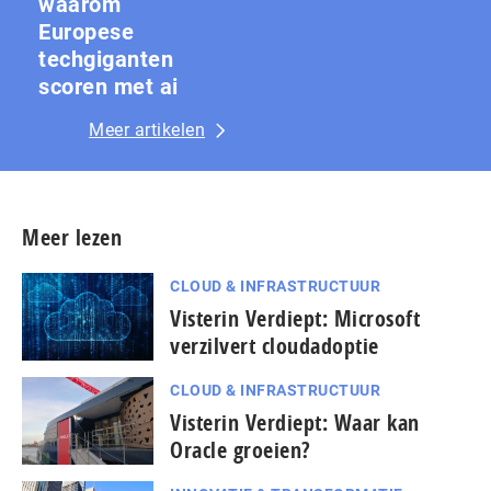
waarom
Europese
techgiganten
scoren met ai
Meer artikelen
Meer lezen
CLOUD & INFRASTRUCTUUR
Visterin Verdiept: Microsoft
verzilvert cloudadoptie
CLOUD & INFRASTRUCTUUR
Visterin Verdiept: Waar kan
Oracle groeien?