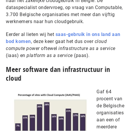
naar het zakelijke cloudgebruik in België. De
dataspecialist ondervroeg, op vraag van Computable,
3.700 Belgische organisaties met meer dan vijftig
werknemers naar hun cloudgebruik.
Eerder al lieten wij het
saas-gebruik in ons land aan
bod komen
, deze keer gaat het dus over
cloud
compute power
oftewel
infrastructure as a service
(iaas) en
platform as a service
(paas).
Meer software dan infrastructuur in
cloud
Gaf 64
procent van
de Belgische
organisaties
aan een of
meerdere