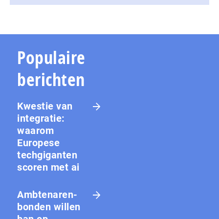
Populaire
berichten
Kwestie van
integratie:
waarom
Europese
techgiganten
scoren met ai
Amb­te­na­ren­
bon­den willen