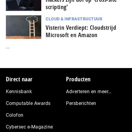
scripting’
CLOUD & INFRASTRUCTUUR
Visterin Verdiept: Cloudstrijd
Microsoft en Amazon
...
Footer
Direct naar
Producten
Kennisbank
Adverteren en meer…
Computable Awards
Persberichten
Colofon
Cybersec e-Magazine