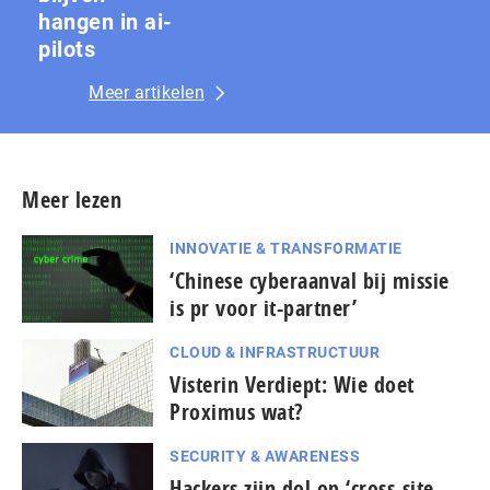
hangen in ai-
pilots
Meer artikelen
Meer lezen
INNOVATIE & TRANSFORMATIE
‘Chinese cyberaanval bij missie
is pr voor it-partner’
CLOUD & INFRASTRUCTUUR
Visterin Verdiept: Wie doet
Proximus wat?
SECURITY & AWARENESS
Hackers zijn dol op ‘cross-site