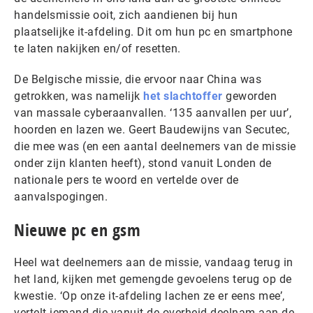
handelsmissie ooit, zich aandienen bij hun
plaatselijke it-afdeling. Dit om hun pc en smartphone
te laten nakijken en/of resetten.
De Belgische missie, die ervoor naar China was
getrokken, was namelijk
het slachtoffer
geworden
van massale cyberaanvallen. ‘135 aanvallen per uur’,
hoorden en lazen we. Geert Baudewijns van Secutec,
die mee was (en een aantal deelnemers van de missie
onder zijn klanten heeft), stond vanuit Londen de
nationale pers te woord en vertelde over de
aanvalspogingen.
Nieuwe pc en gsm
Heel wat deelnemers aan de missie, vandaag terug in
het land, kijken met gemengde gevoelens terug op de
kwestie. ‘Op onze it-afdeling lachen ze er eens mee’,
vertelt iemand die vanuit de overheid deelnam aan de