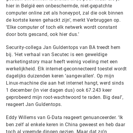
hier in België een onbeschermde, niet-gepatchte
computer online zet als honeypot, zal die ook binnen
de kortste keren gehackt zijn’, merkt Verbruggen op.
‘Elke computer of toch elk netwerk wordt constant
door bots gescand, ook hier dus.’
Security-collega Jan Guldentops van BA treedt hem
bij. ‘Het verhaal van Secutec is een geweldige
marketingstory maar heeft weinig voeling met een
werkelijkheid. Elk internet-geconnecteerd toestel wordt
dagelijks duizenden keren ‘aangevallen’. Op mijn
Linux-machine die aan het internet hangt, werd sinds
1 december (in vier dagen dus) ook 67.243 keer
geprobeerd mijn root-wachtwoord te raden. Big deal’,
reageert Jan Guldentops.
Eddy Willems van G-Data reageert genuanceerder. ‘Ik
ben zelf al enkele keren in China geweest en heb daar
toch al vreemde dingen gezien. Maar dat zo’n