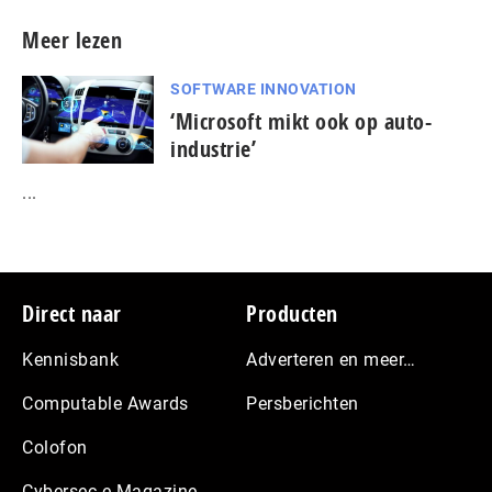
Meer lezen
SOFTWARE INNOVATION
‘Microsoft mikt ook op auto-
industrie’
...
Footer
Direct naar
Producten
Kennisbank
Adverteren en meer…
Computable Awards
Persberichten
Colofon
Cybersec e-Magazine