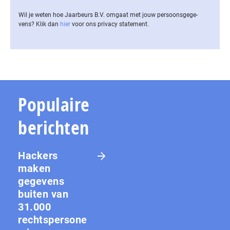
Wil je weten hoe Jaarbeurs B.V. omgaat met jouw per­soons­ge­ge­
vens? Klik dan
hier
voor ons privacy statement.
Populaire
berichten
Hackers
maken
gegevens
buiten van
31.000
rechtspersone