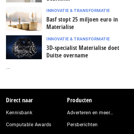
INNOVATIE & TRANSFORMATIE
Basf stopt 25 miljoen euro in
Materialise
INNOVATIE & TRANSFORMATIE
3D-specialist Materialise doet
Duitse overname
...
Footer
Direct naar
Producten
Kennisbank
Adverteren en meer…
Computable Awards
Persberichten