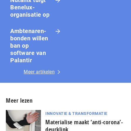
Benelux-
organisatie op
Amb­te­na­ren­
bon­den willen
ban op
software van
Palantir
Meer artikelen
Meer lezen
INNOVATIE & TRANSFORMATIE
Materialise maakt ‘anti-corona’-
deurklink