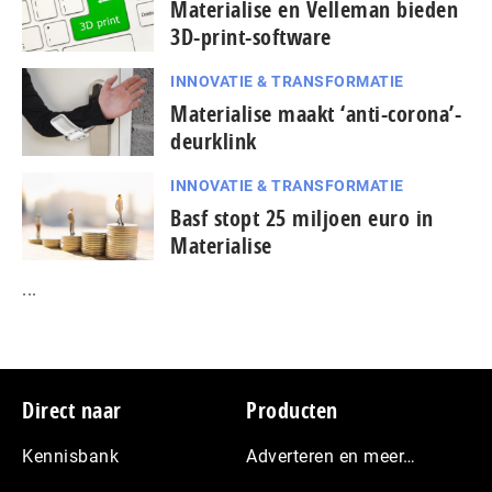
Materialise en Velleman bieden
3D-print-software
INNOVATIE & TRANSFORMATIE
Materialise maakt ‘anti-corona’-
deurklink
INNOVATIE & TRANSFORMATIE
Basf stopt 25 miljoen euro in
Materialise
...
Footer
Direct naar
Producten
Kennisbank
Adverteren en meer…