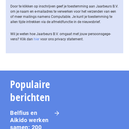
Door te klikken op inschrijven geef je toestemming aan Jaarbeurs B.V.
om je naam en e-mailadres te verwerken voor het verzenden van een
of meer mailings namens Computable. Je kunt je toestemming te
allen tijde intrekken via de af­meld­func­tie in de nieuwsbrief.
Wil je weten hoe Jaarbeurs B.V. omgaat met jouw per­soons­ge­ge­
vens? Klik dan
hier
voor ons privacy statement.
Populaire
berichten
Belfius en
Aikido werken
samen: 200