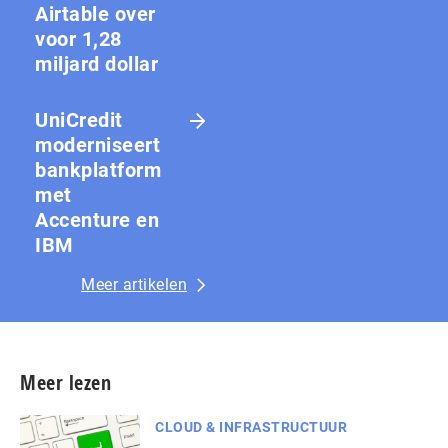
Airtable over
voor 1,28
miljard dollar
UniCredit
moderniseert
bankplatform
met
Accenture en
IBM
Meer artikelen
Meer lezen
CLOUD & INFRASTRUCTUUR