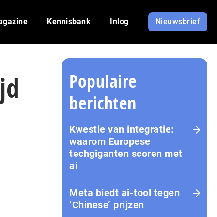
agazine
Kennisbank
Inlog
Nieuwsbrief
Populaire
jd
berichten
Kwestie van integratie:
waarom Europese
techgiganten scoren met
ai
Meta biedt ai-tool tegen
‘Chinese’ prijzen