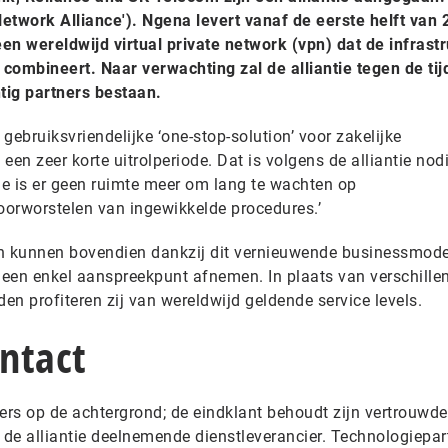
etwork Alliance'). Ngena levert vanaf de eerste helft van
en wereldwijd virtual private network (vpn) dat de infrast
 combineert. Naar verwachting zal de alliantie tegen de tij
ntig partners bestaan.
gebruiksvriendelijke ‘one-stop-solution’ voor zakelijke
een zeer korte uitrolperiode. Dat is volgens de alliantie nod
ie is er geen ruimte meer om lang te wachten op
doorworstelen van ingewikkelde procedures.’
 kunnen bovendien dankzij dit vernieuwende businessmode
een enkel aanspreekpunt afnemen. In plaats van verschille
den profiteren zij van wereldwijd geldende service levels.
ntact
ers op de achtergrond; de eindklant behoudt zijn vertrouwde
 de alliantie deelnemende dienstleverancier. Technologiepar