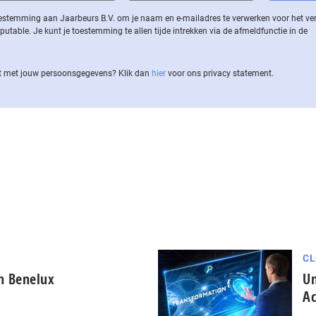
 toestemming aan Jaarbeurs B.V. om je naam en e-mailadres te verwerken voor het v
ble. Je kunt je toestemming te allen tijde intrekken via de af­meld­func­tie in de
 met jouw per­soons­ge­ge­vens? Klik dan
hier
voor ons privacy statement.
CL
in Benelux
Un
Ac