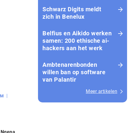
Schwarz Digits meldt
zich in Benelux
Belfius en Aikido werken
samen: 200 ethische ai-
hackers aan het werk
Amb­te­na­ren­bon­den
willen ban op software
van Palantir
Meer artikelen
OM
: Ngena