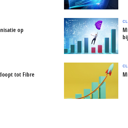
CL
nisatie op
Mi
bi
CL
oopt tot Fibre
Mi