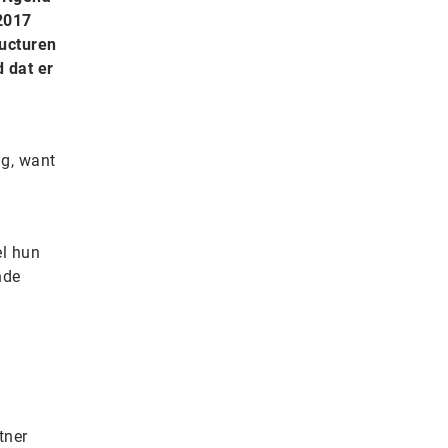
 2017
ructuren
d dat er
ig, want
l hun
nde
tner