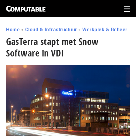
Home
»
Cloud & Infrastructuur
»
Werkplek & Beheer
GasTerra stapt met Snow
Software in VDI