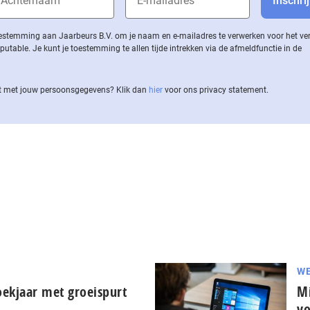
 toestemming aan Jaarbeurs B.V. om je naam en e-mailadres te verwerken voor het v
ble. Je kunt je toestemming te allen tijde intrekken via de af­meld­func­tie in de
 met jouw per­soons­ge­ge­vens? Klik dan
hier
voor ons privacy statement.
WE
oekjaar met groeispurt
Mi
vo