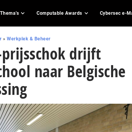
Thema’s
Computable Awards
Cybersec e-M
r
»
Werkplek & Beheer
rijsschok drijft
hool naar Belgische
ssing