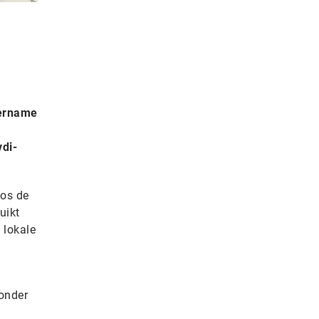
vername
vdi-
oos de
uikt
 lokale
zonder