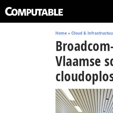
Home
»
Cloud & Infrastructuu
Broadcom-p
Vlaamse sc
cloudoplo