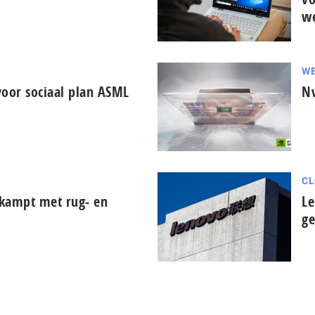
w
WE
voor sociaal plan ASML
Nv
CL
 kampt met rug- en
Le
ge