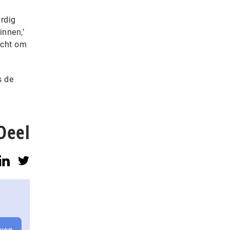
ardig
innen,’
icht om
s de
Deel