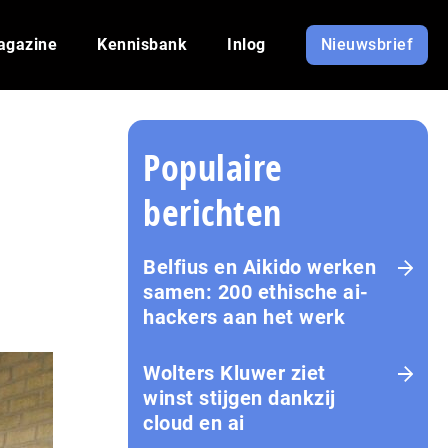
agazine
Kennisbank
Inlog
Nieuwsbrief
Populaire
berichten
Belfius en Aikido werken
samen: 200 ethische ai-
hackers aan het werk
Wolters Kluwer ziet
winst stijgen dankzij
cloud en ai