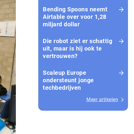
Bending Spoons neemt
Airtable over voor 1,28
miljard dollar
Die robot ziet er schattig
uit, maar is hij ook te
vertrouwen?
Scaleup Europe
ondersteunt jonge
techbedrijven
Meer artikelen