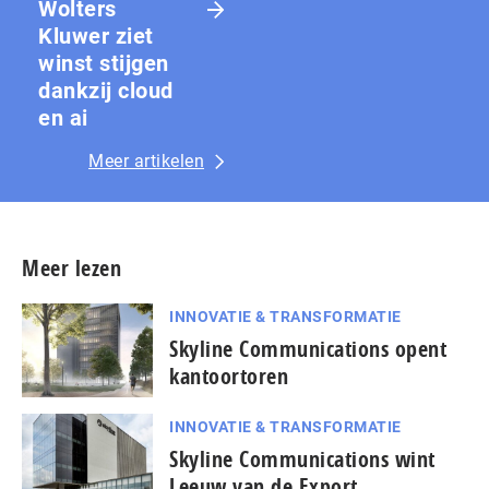
Wolters
Kluwer ziet
winst stijgen
dankzij cloud
en ai
Meer artikelen
Meer lezen
INNOVATIE & TRANSFORMATIE
Skyline Communications opent
kantoortoren
INNOVATIE & TRANSFORMATIE
Skyline Communications wint
Leeuw van de Export