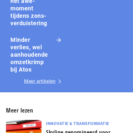
het awe-
moment
tijdens zons­
ver­duis­te­ring
Minder
verlies, wel
aanhoudende
omzetkrimp
bij Atos
Meer artikelen
Meer lezen
INNOVATIE & TRANSFORMATIE
Skyline genomineerd voor