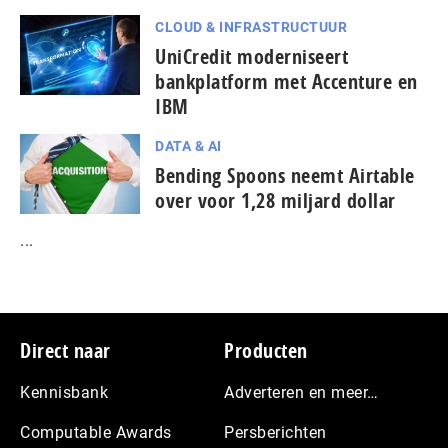
CLOUD & INFRASTRUCTUUR
UniCredit moderniseert
bankplatform met Accenture en
IBM
DATA & AI
Bending Spoons neemt Airtable
over voor 1,28 miljard dollar
...
Footer
Direct naar
Producten
Kennisbank
Adverteren en meer…
Computable Awards
Persberichten