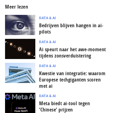
Meer lezen
DATA & AI
Bedrijven blijven hangen in ai-
pilots
DATA & AI
Ai speurt naar het awe-moment
tijdens zons­ver­duis­te­ring
DATA & AI
Kwestie van integratie: waarom
Europese techgiganten scoren
met ai
DATA & AI
Meta biedt ai-tool tegen
‘Chinese’ prijzen