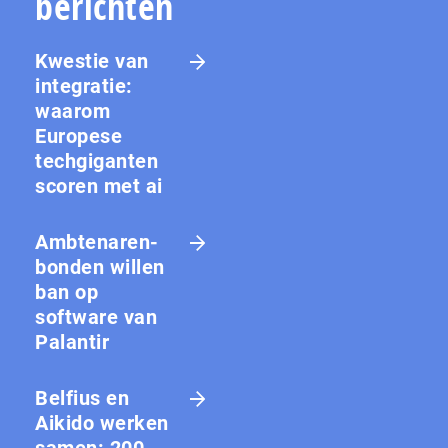
berichten
Kwestie van
integratie:
waarom
Europese
techgiganten
scoren met ai
Amb­te­na­ren­
bon­den willen
ban op
software van
Palantir
Belfius en
Aikido werken