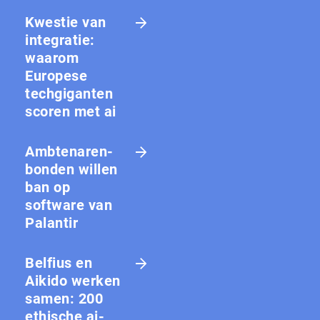
Kwestie van
integratie:
waarom
Europese
techgiganten
scoren met ai
Amb­te­na­ren­
bon­den willen
ban op
software van
Palantir
Belfius en
Aikido werken
samen: 200
ethische ai-