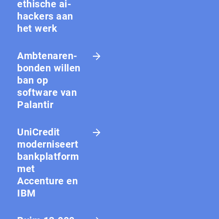
ethische ai-
hackers aan
het werk
Amb­te­na­ren­
bon­den willen
ban op
software van
Palantir
UniCredit
moderniseert
bankplatform
met
Accenture en
IBM