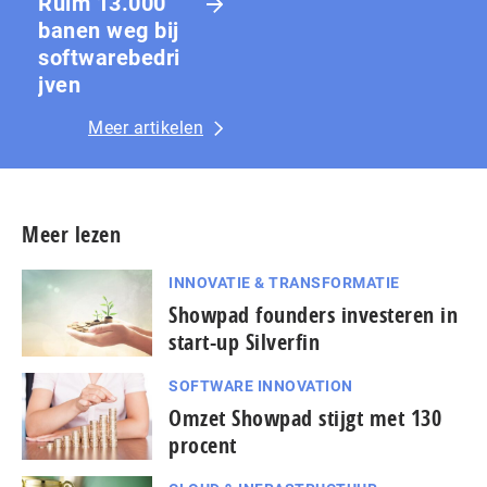
Ruim 13.000
banen weg bij
softwarebedri
jven
Meer artikelen
Meer lezen
INNOVATIE & TRANSFORMATIE
Showpad founders investeren in
start-up Silverfin
SOFTWARE INNOVATION
Omzet Showpad stijgt met 130
procent