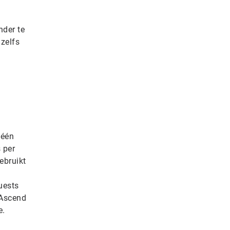
nder te
 zelfs
 één
 per
ebruikt
uests
 Ascend
e.