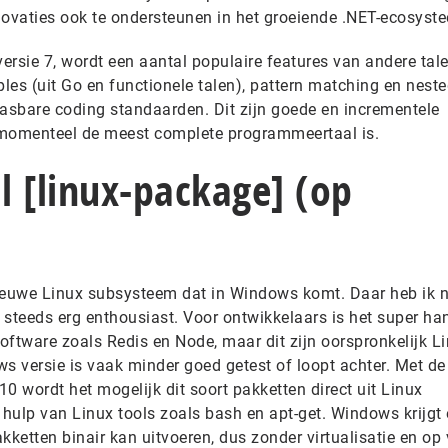
novaties ook te ondersteunen in het groeiende .NET-ecosyst
versie 7, wordt een aantal populaire features van andere tal
ples (uit Go en functionele talen), pattern matching en nest
pasbare coding standaarden. Dit zijn goede en incrementele
 momenteel de meest complete programmeertaal is.
ll [linux-package] (op
 nieuwe Linux subsysteem dat in Windows komt. Daar heb ik 
 steeds erg enthousiast. Voor ontwikkelaars is het super h
oftware zoals Redis en Node, maar dit zijn oorspronkelijk L
s versie is vaak minder goed getest of loopt achter. Met de
 wordt het mogelijk dit soort pakketten direct uit Linux
et hulp van Linux tools zoals bash en apt-get. Windows krijgt
etten binair kan uitvoeren, dus zonder virtualisatie en op 