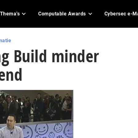
Thema’s
Computable Awards
Cybersec e-M
matie
g Build minder
lend