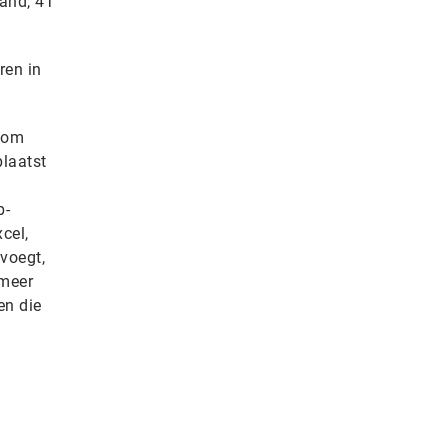
aand, 4T
ren in
k om
plaatst
b-
cel,
voegt,
 meer
en die