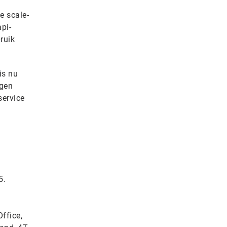
e scale-
api-
ruik
is nu
igen
service
5.
ffice,