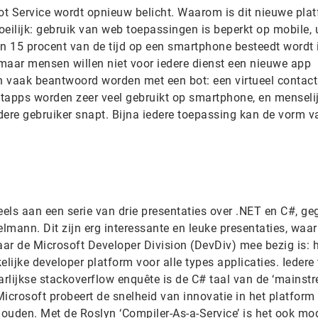
t Service wordt opnieuw belicht. Waarom is dit nieuwe pla
eilijk: gebruik van web toepassingen is beperkt op mobile, u
an 15 procent van de tijd op een smartphone besteedt wordt 
 maar mensen willen niet voor iedere dienst een nieuwe app
an vaak beantwoord worden met een bot: een virtueel contact
tapps worden zeer veel gebruikt op smartphone, en menselij
edere gebruiker snapt. Bijna iedere toepassing kan de vorm v
els aan een serie van drie presentaties over .NET en C#, g
mann. Dit zijn erg interessante en leuke presentaties, waar
ar de Microsoft Developer Division (DevDiv) mee bezig is: 
ijke developer platform voor alle types applicaties. Iedere 
arlijkse stackoverflow enquête is de C# taal van de ‘mainst
Microsoft probeert de snelheid van innovatie in het platform 
ouden. Met de Roslyn ‘Compiler-As-a-Service’ is het ook mog