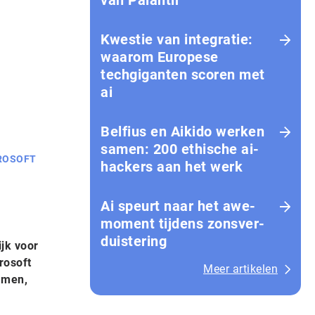
van Palantir
Kwestie van integratie:
waarom Europese
techgiganten scoren met
ai
Belfius en Aikido werken
samen: 200 ethische ai-
ROSOFT
hackers aan het werk
Ai speurt naar het awe-
moment tijdens zons­ver­
duis­te­ring
jk voor
rosoft
Meer artikelen
amen,