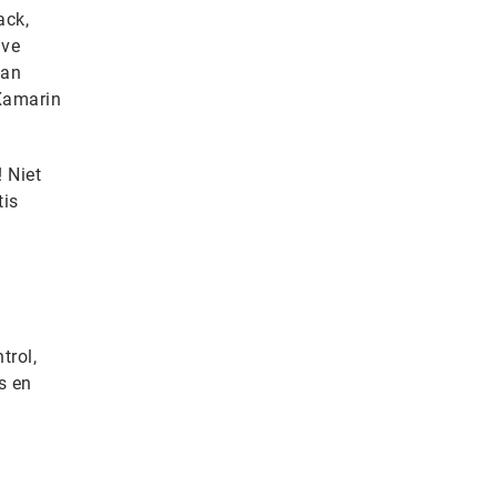
ack,
ive
van
 Xamarin
 Niet
tis
trol,
s en