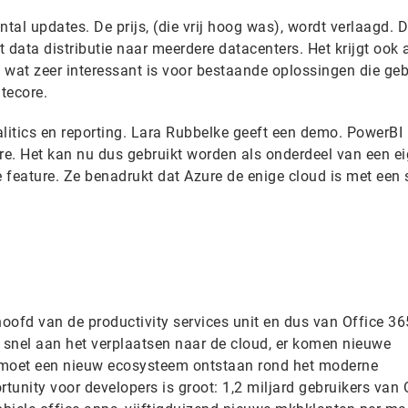
al updates. De prijs, (die vrij hoog was), wordt verlaagd. D
t data distributie naar meerdere datacenters. Het krijgt ook 
 wat zeer interessant is voor bestaande oplossingen die geb
tecore.
itics en reporting. Lara Rubbelke geeft een demo. PowerBI 
ure. Het kan nu dus gebruikt worden als onderdeel van een e
e feature. Ze benadrukt dat Azure de enige cloud is met een 
hoofd van de productivity services unit en dus van Office 36
n snel aan het verplaatsen naar de cloud, er komen nieuwe
r moet een nieuw ecosysteem ontstaan rond het moderne
tunity voor developers is groot: 1,2 miljard gebruikers van O