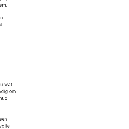
eem.
en
ed
nu wat
andig om
inux
 een
volle