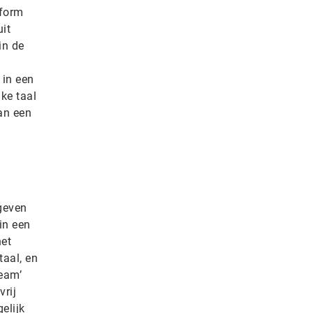
tform
it
in de
 in een
ke taal
an een
egeven
in een
het
taal, en
ream’
vrij
elijk