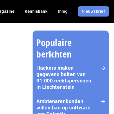
agazine
Kennisbank
Inlog
Nieuwsbrief
Populaire
berichten
Hackers maken
gegevens buiten van
31.000 rechtspersonen
in Liechtenstein
Amb­te­na­ren­bon­den
willen ban op software