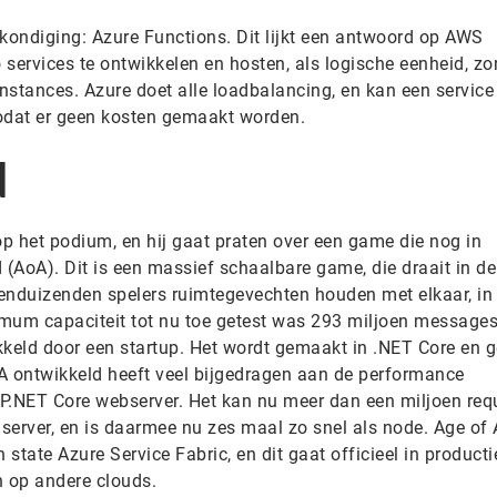
ondiging: Azure Functions. Dit lijkt een antwoord op AWS
ervices te ontwikkelen en hosten, als logische eenheid, zo
stances. Azure doet alle loadbalancing, en kan een service
 zodat er geen kosten gemaakt worden.
d
 het podium, en hij gaat praten over een game die nog in
 (AoA). Dit is een massief schaalbare game, die draait in de
enduizenden spelers ruimtegevechten houden met elkaar, in
mum capaciteit tot nu toe getest was 293 miljoen messages
eld door een startup. Het wordt gemaakt in .NET Core en g
A ontwikkeld heeft veel bijgedragen aan de performance
ASP.NET Core webserver. Het kan nu meer dan een miljoen req
server, en is daarmee nu zes maal zo snel als node. Age of
state Azure Service Fabric, en dit gaat officieel in producti
n op andere clouds.