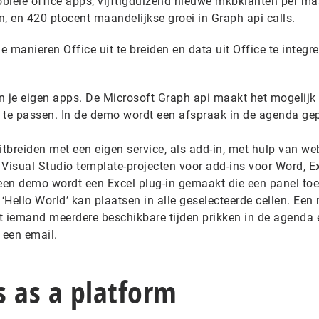
biele office apps, vijftigduizend nieuwe mkbklanten per m
n, en 420 ptocent maandelijkse groei in Graph api calls.
e manieren Office uit te breiden en data uit Office te integre
in je eigen apps. De Microsoft Graph api maakt het mogelij
n te passen. In de demo wordt een afspraak in de agenda ge
tbreiden met een eigen service, als add-in, met hulp van we
 Visual Studio template-projecten voor add-ins voor Word, Ex
een demo wordt een Excel plug-in gemaakt die een panel toe
‘Hello World’ kan plaatsen in alle geselecteerde cellen. Een
 iemand meerdere beschikbare tijden prikken in de agenda 
 een email.
s as a platform