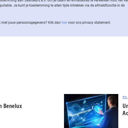
 toestemming aan Jaarbeurs B.V. om je naam en e-mailadres te verwerken voor het v
ble. Je kunt je toestemming te allen tijde intrekken via de af­meld­func­tie in de
 met jouw per­soons­ge­ge­vens? Klik dan
hier
voor ons privacy statement.
CL
in Benelux
Un
Ac