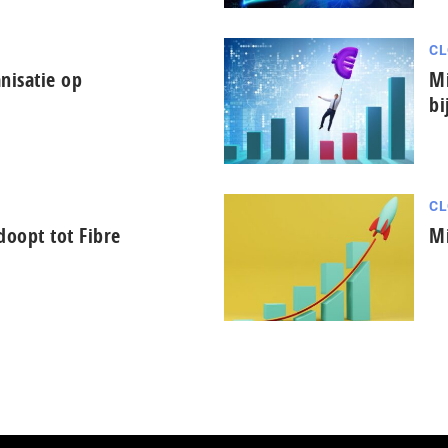
CL
nisatie op
Mi
bi
CL
oopt tot Fibre
Mi