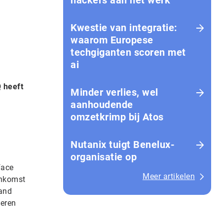
hackers aan het werk
Kwestie van integratie:
waarom Europese
techgiganten scoren met
ai
 heeft
Minder verlies, wel
aanhoudende
omzetkrimp bij Atos
Nutanix tuigt Benelux-
organisatie op
face
Meer artikelen
enkomst
hand
heren