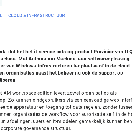
L
CLOUD & INFRASTRUCTUUR
 dat het het it-service catalog-product Provisior van ITQ
Machine. Met Automation Machine, een softwareoplossing
r van Windows-infrastructuren ter plaatse of in de cloud
n organisaties naast het beheer nu ook de support op
tiseren.
et AM workspace edition levert zowel organisaties als
 op. Zo kunnen eindgebruikers via een eenvoudige web inter
ateerde apparatuur en toegang tot data regelen, zonder tuss
kunnen organisaties de workflow voor autorisatie zelf in de 
n afdelingen, users en it-middelen gemakkelijk kunnen be
corporate governance structuur.