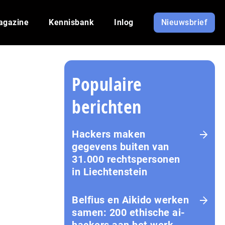
agazine
Kennisbank
Inlog
Nieuwsbrief
Populaire
berichten
Hackers maken
gegevens buiten van
31.000 rechtspersonen
in Liechtenstein
Belfius en Aikido werken
samen: 200 ethische ai-