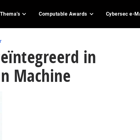
Thema’s
Computable Awards
Cybersec e-M
r
geïntegreerd in
n Machine