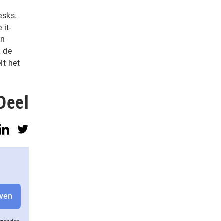
esks.
 it-
en
k de
lt het
Deel