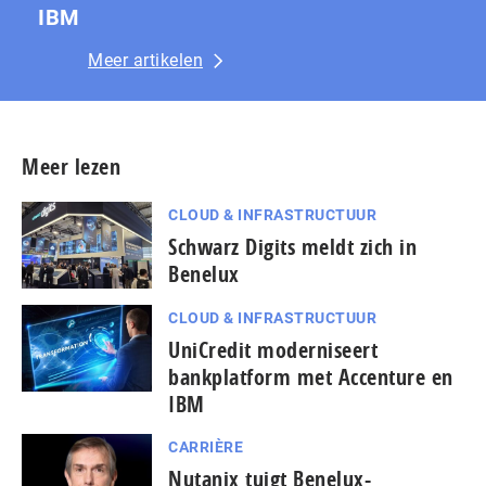
IBM
Meer artikelen
Meer lezen
CLOUD & INFRASTRUCTUUR
Schwarz Digits meldt zich in
Benelux
CLOUD & INFRASTRUCTUUR
UniCredit moderniseert
bankplatform met Accenture en
IBM
CARRIÈRE
Nutanix tuigt Benelux-