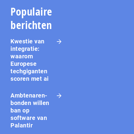
Populaire
berichten
Kwestie van
integratie:
waarom
Europese
techgiganten
scoren met ai
Amb­te­na­ren­
bon­den willen
ban op
software van
Palantir