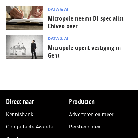
DATA & AI
Micropole neemt BI-specialist
Chiveo over
DATA & AI
Micropole opent vestiging in
Gent
...
Footer
Direct naar
Producten
Kennisbank
Adverteren en meer…
Computable Awards
Persberichten