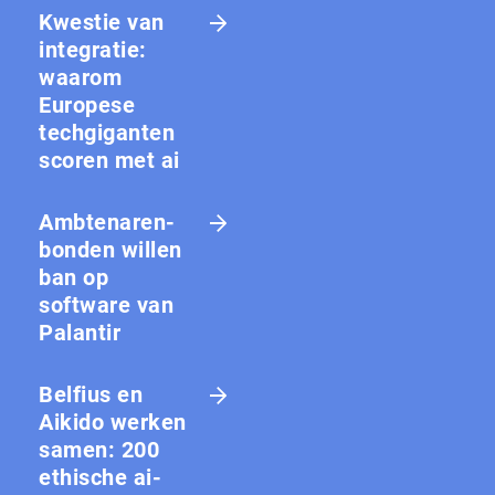
Kwestie van
integratie:
waarom
Europese
techgiganten
scoren met ai
Amb­te­na­ren­
bon­den willen
ban op
software van
Palantir
Belfius en
Aikido werken
samen: 200
ethische ai-