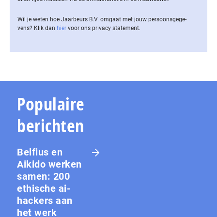
Wil je weten hoe Jaarbeurs B.V. omgaat met jouw per­soons­ge­ge­
vens? Klik dan
hier
voor ons privacy statement.
Populaire
berichten
Belfius en
Aikido werken
samen: 200
ethische ai-
hackers aan
het werk