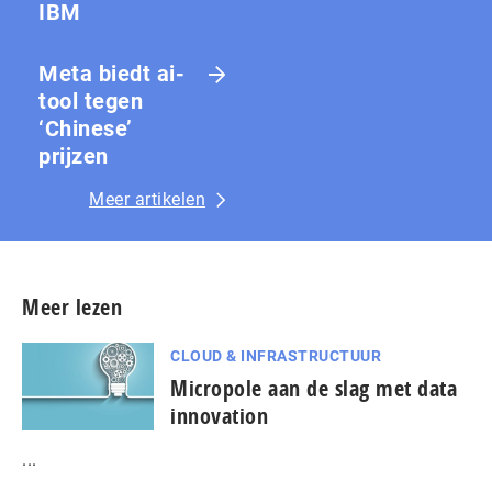
IBM
Meta biedt ai-
tool tegen
‘Chinese’
prijzen
Meer artikelen
Meer lezen
CLOUD & INFRASTRUCTUUR
Micropole aan de slag met data
innovation
...