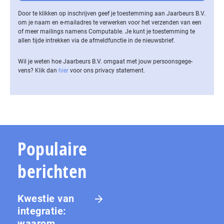
Door te klikken op inschrijven geef je toestemming aan Jaarbeurs B.V.
om je naam en e-mailadres te verwerken voor het verzenden van een
of meer mailings namens Computable. Je kunt je toestemming te
allen tijde intrekken via de af­meld­func­tie in de nieuwsbrief.
Wil je weten hoe Jaarbeurs B.V. omgaat met jouw per­soons­ge­ge­
vens? Klik dan
hier
voor ons privacy statement.
Populaire
berichten
Kwestie van
integratie:
waarom