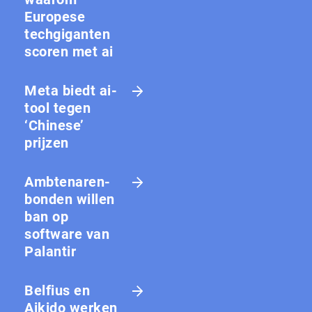
Europese
techgiganten
scoren met ai
Meta biedt ai-
tool tegen
‘Chinese’
prijzen
Amb­te­na­ren­
bon­den willen
ban op
software van
Palantir
Belfius en
Aikido werken