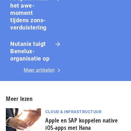
het awe-
moment
tijdens zons­
ver­duis­te­ring
Nutanix tuigt
Benelux-
organisatie op
Meer artikelen
Meer lezen
CLOUD & INFRASTRUCTUUR
Apple en SAP koppelen native
iOS-apps met Hana