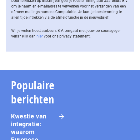
Door te klikken op inschrijven geef je toestemming aan Jaarbeurs B.V.
om je naam en e-mailadres te verwerken voor het verzenden van een
of meer mailings namens Computable. Je kunt je toestemming te
allen tijde intrekken via de af­meld­func­tie in de nieuwsbrief.
Wil je weten hoe Jaarbeurs B.V. omgaat met jouw per­soons­ge­ge­
vens? Klik dan
hier
voor ons privacy statement.
Populaire
berichten
Kwestie van
integratie:
waarom
Europese