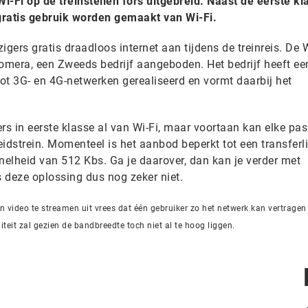
i-Fi op de treinstellen fors uitgebreid. Naast de eerste kl
gratis gebruik worden gemaakt van Wi-Fi.
zigers gratis draadloos internet aan tijdens de treinreis. De 
mera, een Zweeds bedrijf aangeboden. Het bedrijf heeft ee
ot 3G- en 4G-netwerken gerealiseerd en vormt daarbij het
rs in eerste klasse al van Wi-Fi, maar voortaan kan elke pas
idstrein. Momenteel is het aanbod beperkt tot een transferl
elheid van 512 Kbs. Ga je daarover, dan kan je verder met
s deze oplossing dus nog zeker niet.
en video te streamen uit vrees dat één gebruiker zo het netwerk kan vertragen
iteit zal gezien de bandbreedte toch niet al te hoog liggen.