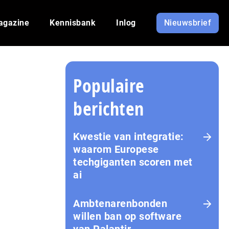
agazine
Kennisbank
Inlog
Nieuwsbrief
Populaire
berichten
Kwestie van integratie:
waarom Europese
techgiganten scoren met
ai
Amb­te­na­ren­bon­den
willen ban op software