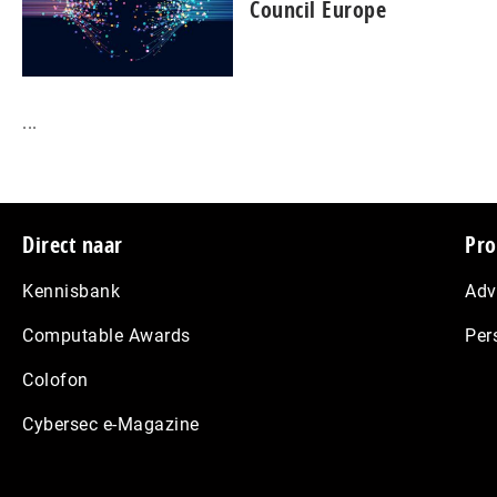
Council Europe
...
Footer
Direct naar
Pro
Kennisbank
Adv
Computable Awards
Per
Colofon
Cybersec e-Magazine