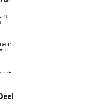
as kan
Wi-Fi
n
sagier
imiet
 voor de
Deel