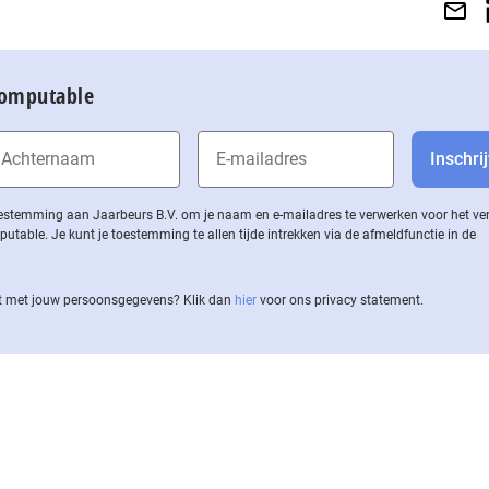
Computable
 toestemming aan Jaarbeurs B.V. om je naam en e-mailadres te verwerken voor het v
ble. Je kunt je toestemming te allen tijde intrekken via de af­meld­func­tie in de
 met jouw per­soons­ge­ge­vens? Klik dan
hier
voor ons privacy statement.