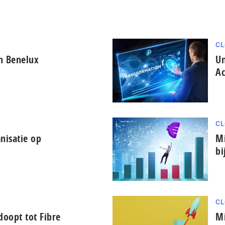
CL
in Benelux
Un
Ac
CL
nisatie op
Mi
bi
CL
oopt tot Fibre
Mi