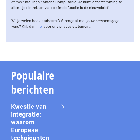
of meer mailings namens Computable. Je kunt je toestemming te
allen tijde intrekken via de af­meld­func­tie in de nieuwsbrief.
Wil je weten hoe Jaarbeurs B.V. omgaat met jouw per­soons­ge­ge­
vens? Klik dan
hier
voor ons privacy statement.
Populaire
berichten
Kwestie van
integratie:
waarom
Europese
techgiganten