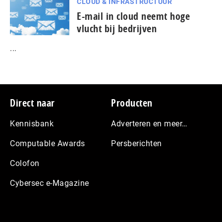
CLOUD & INFRASTRUCTUUR
E-mail in cloud neemt hoge
vlucht bij bedrijven
...
Footer
Direct naar
Producten
Kennisbank
Adverteren en meer…
Computable Awards
Persberichten
Colofon
Cybersec e-Magazine