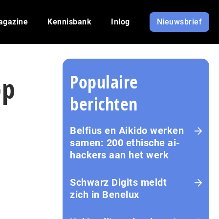
agazine
Kennisbank
Inlog
Nieuwsbrief
Populaire
op
berichten
Belfius en Aikido werken
samen: 200 ethische ai-
hackers aan het werk
Schwarz Digits meldt
zich in Benelux