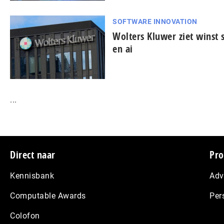
SOFTWARE INNOVATION
Wolters Kluwer ziet winst s
en ai
...
Footer
Direct naar
Pro
Kennisbank
Adv
Computable Awards
Per
Colofon