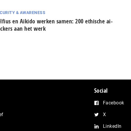
CURITY & AWARENESS
lfius en Aikido werken samen: 200 ethische ai-
ckers aan het werk
Social
Facebook
ef
X
LinkedIn