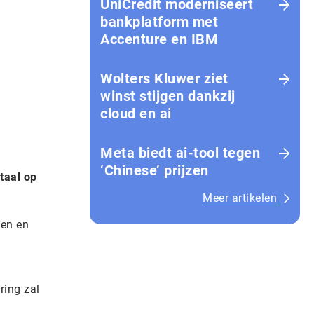
UniCredit moderniseert
bankplatform met
Accenture en IBM
Wolters Kluwer ziet
winst stijgen dankzij
cloud en ai
Meta biedt ai-tool tegen
‘Chinese’ prijzen
taal op
Meer artikelen
den en
ring zal