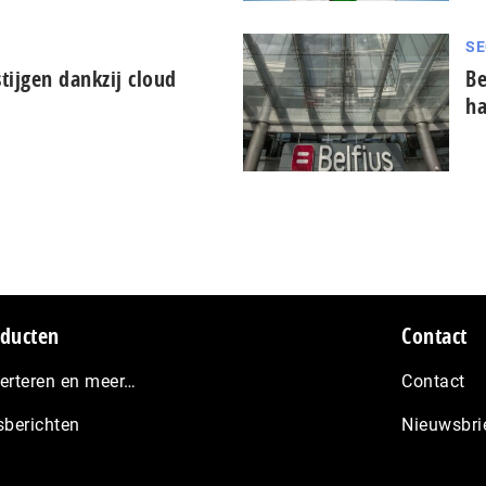
SE
tijgen dankzij cloud
Be
ha
ducten
Contact
erteren en meer…
Contact
sberichten
Nieuwsbri