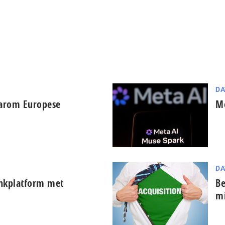
DA
aarom Europese
Me
DA
ankplatform met
Be
mi