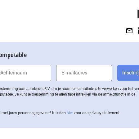
Computable
 toestemming aan Jaarbeurs B.V. om je naam en e-mailadres te verwerken voor het v
ble. Je kunt je toestemming te allen tijde intrekken via de af­meld­func­tie in de
 met jouw per­soons­ge­ge­vens? Klik dan
hier
voor ons privacy statement.