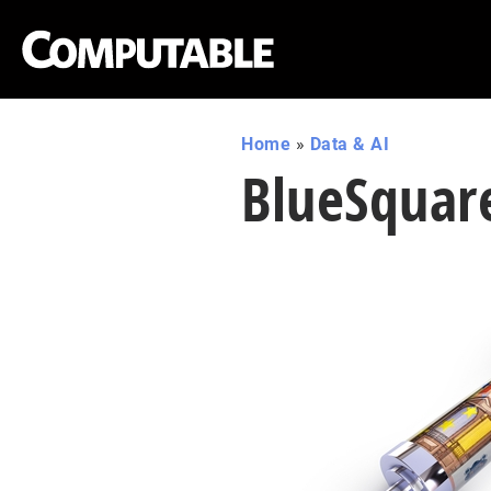
Home
»
Data & AI
BlueSquare