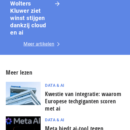
Wolters
Kluwer ziet
winst stijgen
dankzij cloud
en ai
Meer artikelen
Meer lezen
DATA & AI
Kwestie van integratie: waarom
Europese techgiganten scoren
met ai
DATA & AI
Meta biedt ai-tool tegen