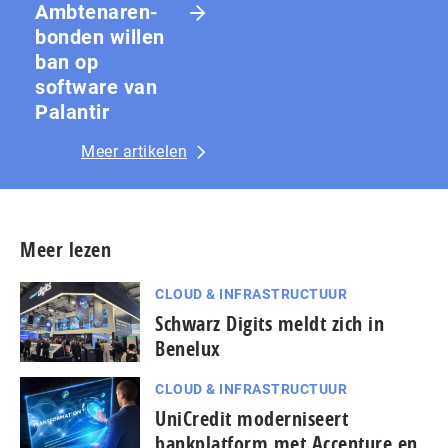
Amb­te­na­ren­
bon­den willen
ban op
software van
Palantir
Meer artikelen
Meer lezen
CLOUD & INFRASTRUCTUUR
Schwarz Digits meldt zich in
Benelux
CLOUD & INFRASTRUCTUUR
UniCredit moderniseert
bankplatform met Accenture en