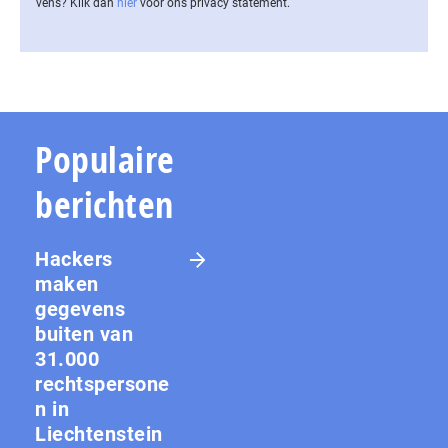
vens? Klik dan
hier
voor ons privacy statement.
Populaire
berichten
Hackers
maken
gegevens
buiten van
31.000
rechtspersone
n in
Liechtenstein