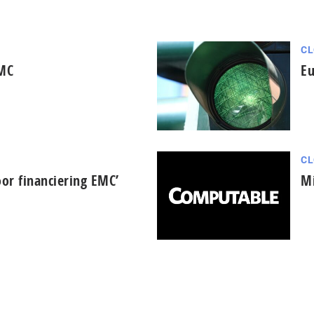
CL
EMC
Eu
CL
voor financiering EMC’
Mi