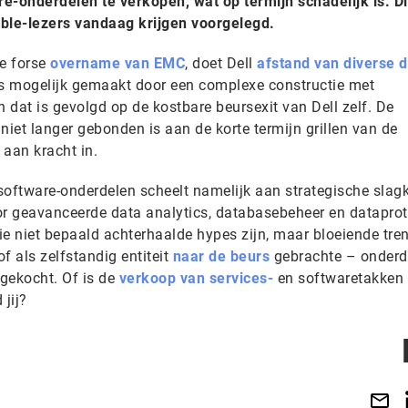
e-onderdelen te verkopen, wat op termijn schadelijk is. Dit
able-lezers vandaag krijgen voorgelegd.
e forse
overname van EMC
, doet Dell
afstand van diverse d
s mogelijk gemaakt door een complexe constructie met
dat is gevolgd op de kostbare beursexit van Dell zelf. De
niet langer gebonden is aan de korte termijn grillen van de
 aan kracht in.
software-onderdelen scheelt namelijk aan strategische slagk
oor geavanceerde data analytics, databasebeheer en dataprot
die niet bepaald achterhaalde hypes zijn, maar bloeiende tre
f als zelfstandig entiteit
naar de beurs
gebrachte – onderd
d gekocht. Of is de
verkoop van services-
en softwaretakken
jij?