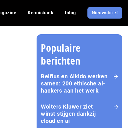
agazine
Kennisbank
Inlog
Nieuwsbrief
Populaire
berichten
Belfius en Aikido werken
samen: 200 ethische ai-
hackers aan het werk
Wolters Kluwer ziet
winst stijgen dankzij
cloud en ai