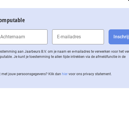
Computable
 toestemming aan Jaarbeurs B.V. om je naam en e-mailadres te verwerken voor het v
ble. Je kunt je toestemming te allen tijde intrekken via de af­meld­func­tie in de
 met jouw per­soons­ge­ge­vens? Klik dan
hier
voor ons privacy statement.