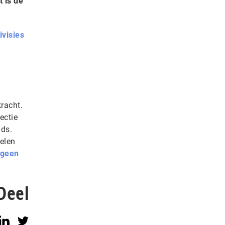
 is de
ivisies
racht.
ectie
nds.
elen
geen
Deel