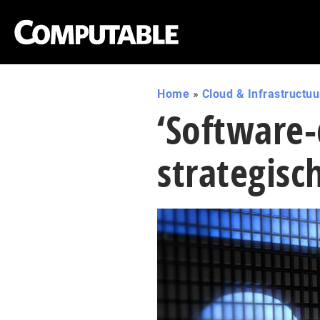
Home
»
Cloud & Infrastructuu
‘Software-
strategisc