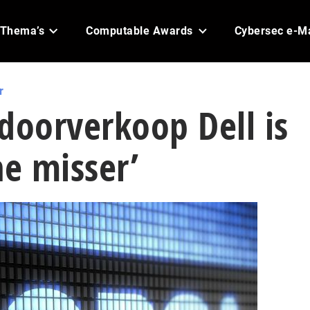
Thema’s
Computable Awards
Cybersec e-M
r
doorverkoop Dell is
he misser’