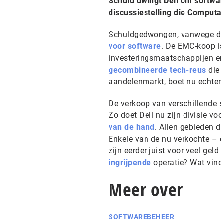
Schuld dwingt Dell om softwar
discussiestelling die Comput
Schuldgedwongen, vanwege d
voor software
. De EMC-koop i
investeringsmaatschappijen en 
gecombineerde tech-reus
die 
aandelenmarkt, boet nu echter
De verkoop van verschillende 
Zo doet Dell nu zijn divisie v
van de hand
. Allen gebieden 
Enkele van de nu verkochte – o
zijn eerder juist voor veel gel
ingrijpende
operatie? Wat vind 
Meer over
SOFTWAREBEHEER