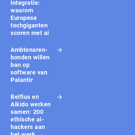
integratie:
waarom
Europese
techgiganten
scoren met ai
Amb­te­na­ren­
bon­den willen
ban op
software van
Palantir
Belfius en
Aikido werken
samen: 200
ethische ai-
hackers aan
het werk