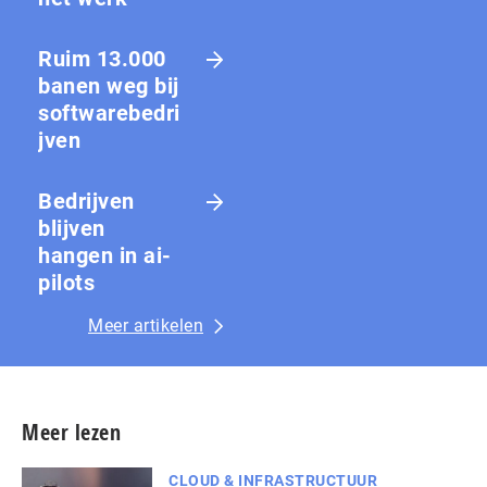
Ruim 13.000
banen weg bij
softwarebedri
jven
Bedrijven
blijven
hangen in ai-
pilots
Meer artikelen
Meer lezen
CLOUD & INFRASTRUCTUUR