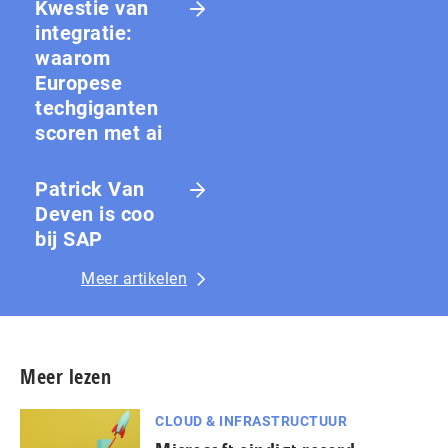
Kwestie van
integratie:
waarom
Europese
techgiganten
scoren met ai
Patrick Van
Deven is coo
bij SAP
Meer artikelen
Meer lezen
CLOUD & INFRASTRUCTUUR