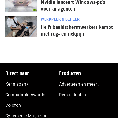
Nvidia lanceert Windows-pc’s
voor ai-agenten
WERKPLEK & BEHEER
Helft beeldschermwerkers kampt
met rug- en nekpijn
...
Footer
Direct naar
Producten
Kennisbank
Adverteren en meer…
Computable Awards
Persberichten
Colofon
Cybersec e-Magazine