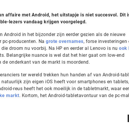
affaire met Android, het uitstapje is niet succesvol. Dit i
able-lezers vandaag krijgen voorgelegd.
en Android in het bijzonder zijn eerder gezien als de nieuwe
or pc-producenten. Na
grote overnames
, forse investeringen
t die droom nu voorbij. Na HP en eerder al Lenovo is nu
ook 
ts. Belangrijke nuance is wel dat het hier gaat om low-end
an de onderkant van de markt is moordend.
everanciers ter wereld trekken hun handen af van Android-tabl
t natuurlijk zijn eigen iOS heeft voor smartphones en tablets
id-reus heeft het ook moeilijk in de tabletmarkt, waar eer
jke markt
. Kortom, het Android-tabletavontuur van de pc-mak