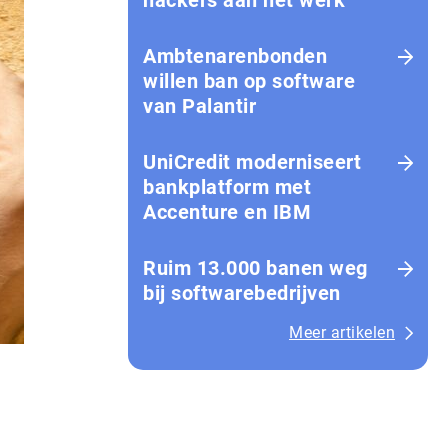
hackers aan het werk
Amb­te­na­ren­bon­den
willen ban op software
van Palantir
UniCredit moderniseert
bankplatform met
Accenture en IBM
Ruim 13.000 banen weg
bij softwarebedrijven
Meer artikelen