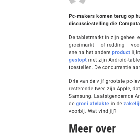
Pc-makers komen terug op hun 
discussiestelling die Comput
De tabletmarkt in zijn geheel 
groeimarkt – of redding – vo
ene na het andere
product
lijk
gestopt
met zijn Android-table
toestellen. De concurrentie a
Drie van de vijf grootste pc-l
resterende twee zijn Apple, da
Samsung. Laatstgenoemde Andro
de
groei afvlakte
in de
zakeli
voorbij. Wat vind jij?
Meer over