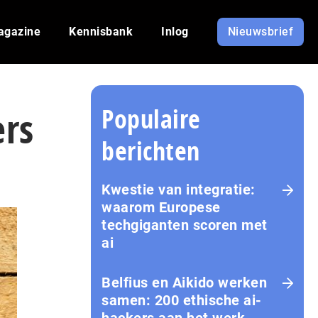
agazine
Kennisbank
Inlog
Nieuwsbrief
Populaire
ers
berichten
Kwestie van integratie:
waarom Europese
techgiganten scoren met
ai
Belfius en Aikido werken
samen: 200 ethische ai-