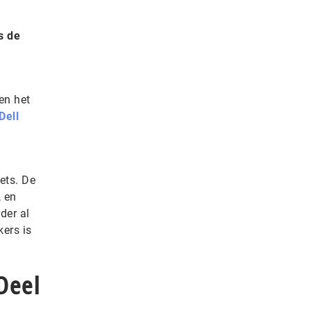
s de
 en het
Dell
ets. De
, en
der al
ers is
Deel