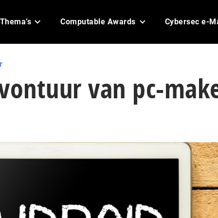
Thema’s
Computable Awards
Cybersec e-M
r
avontuur van pc-mak