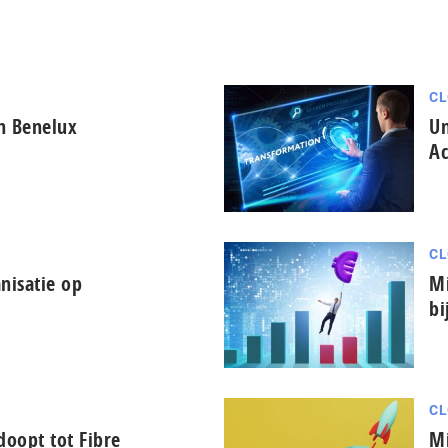
CL
in Benelux
Un
Ac
CL
nisatie op
Mi
bi
CL
oopt tot Fibre
Mi