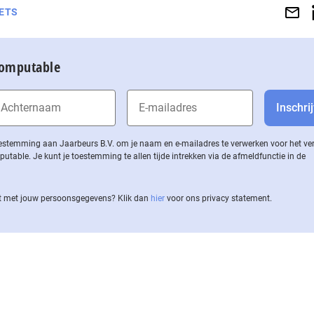
ETS
Computable
 toestemming aan Jaarbeurs B.V. om je naam en e-mailadres te verwerken voor het v
ble. Je kunt je toestemming te allen tijde intrekken via de af­meld­func­tie in de
 met jouw per­soons­ge­ge­vens? Klik dan
hier
voor ons privacy statement.