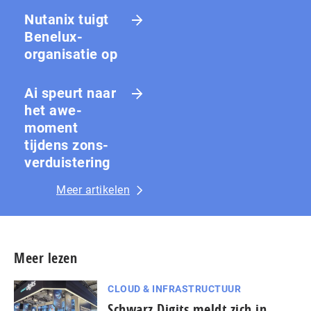
Nutanix tuigt
Benelux-
organisatie op
Ai speurt naar
het awe-
moment
tijdens zons­
ver­duis­te­ring
Meer artikelen
Meer lezen
CLOUD & INFRASTRUCTUUR
Schwarz Digits meldt zich in