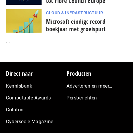
tot Fibre Council Europe
CLOUD & INFRASTRUCTUUR
Microsoft eindigt record
boekjaar met groeispurt
...
Footer
Direct naar
Producten
Kennisbank
Adverteren en meer…
Computable Awards
Persberichten
Colofon
Cybersec e-Magazine