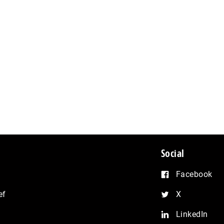
Social
Facebook
ef
X
LinkedIn