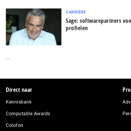
CARRIÈRE
Sage: softwarepartners voe
profielen
...
Footer
Direct naar
Pro
Kennisbank
Adv
Computable Awards
Per
Colofon