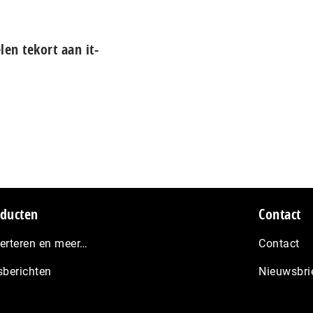
len tekort aan it-
ducten
Contact
erteren en meer…
Contact
sberichten
Nieuwsbri