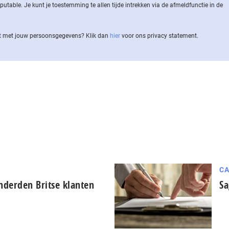
ble. Je kunt je toestemming te allen tijde intrekken via de af­meld­func­tie in de
 met jouw per­soons­ge­ge­vens? Klik dan
hier
voor ons privacy statement.
CA
nderden Britse klanten
Sa