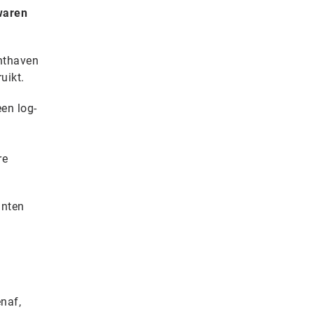
waren
chthaven
uikt.
en log-
re
anten
naf,