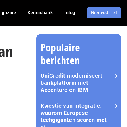
agazine
Kennisbank
Inlog
Nieuwsbrief
Populaire
an
berichten
UniCredit moderniseert
bankplatform met
Accenture en IBM
Kwestie van integratie:
waarom Europese
techgiganten scoren met