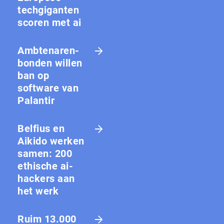
techgiganten
scoren met ai
Amb­te­na­ren­
bon­den willen
ban op
software van
Palantir
Belfius en
Aikido werken
samen: 200
ethische ai-
hackers aan
het werk
Ruim 13.000