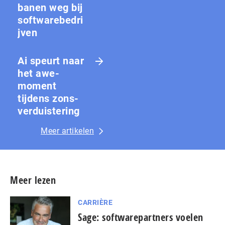
banen weg bij
softwarebedri
jven
Ai speurt naar
het awe-
moment
tijdens zons­
ver­duis­te­ring
Meer artikelen
Meer lezen
CARRIÈRE
Sage: softwarepartners voelen