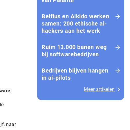
van Palantir
Belfius en Aikido werken
samen: 200 ethische ai-
hackers aan het werk
Ruim 13.000 banen weg
bij softwarebedrijven
Bedrijven blijven hangen
in ai-pilots
Meer artikelen
tware,
de
jf, naar