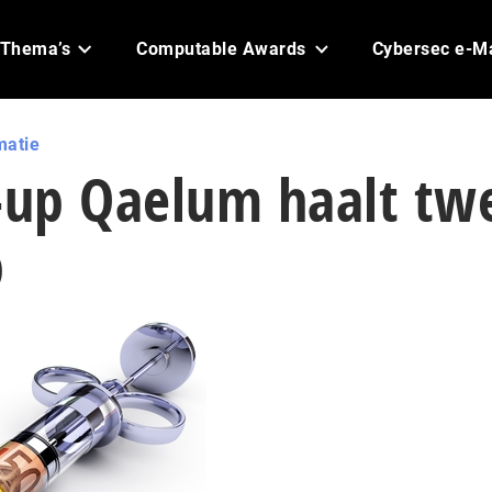
Thema’s
Computable Awards
Cybersec e-M
matie
t-up Qaelum haalt tw
p