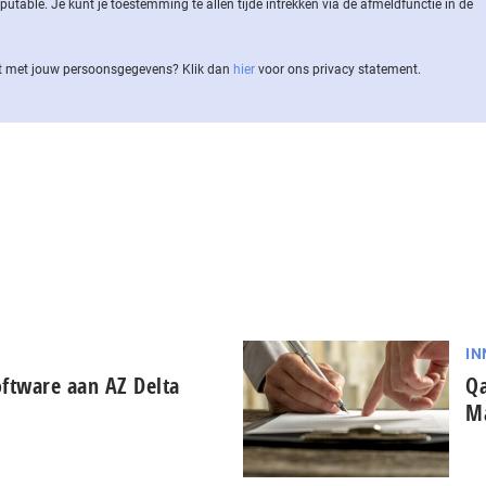
ble. Je kunt je toestemming te allen tijde intrekken via de af­meld­func­tie in de
 met jouw per­soons­ge­ge­vens? Klik dan
hier
voor ons privacy statement.
IN
oftware aan AZ Delta
Qa
M