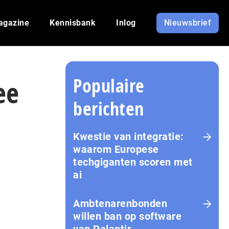
agazine
Kennisbank
Inlog
Nieuwsbrief
Populaire
ee
berichten
Kwestie van integratie:
waarom Europese
techgiganten scoren met
ai
Amb­te­na­ren­bon­den
willen ban op software