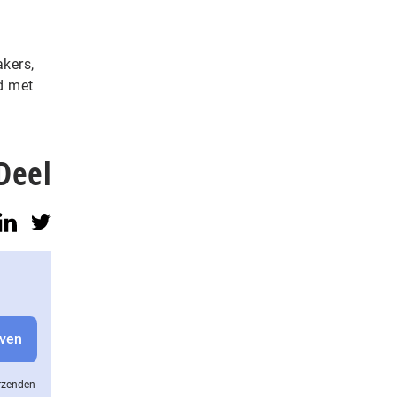
kers,
d met
Deel
erzenden