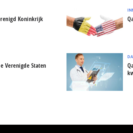
IN
renigd Koninkrijk
Qa
DA
e Verenigde Staten
Qa
kw