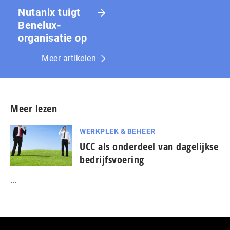
Nutanix tuigt
Benelux-
organisatie op
Meer artikelen
Meer lezen
WERKPLEK & BEHEER
UCC als onderdeel van dagelijkse
bedrijfsvoering
...