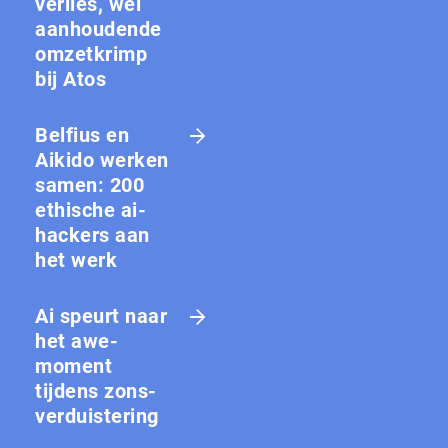
verlies, wel
aanhoudende
omzetkrimp
bij Atos
Belfius en
Aikido werken
samen: 200
ethische ai-
hackers aan
het werk
Ai speurt naar
het awe-
moment
tijdens zons­
ver­duis­te­ring