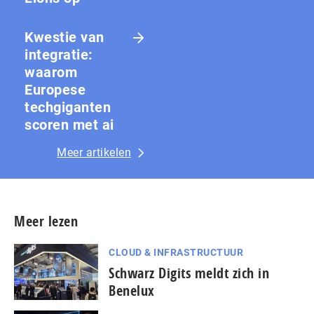
Kwestie van
integratie:
waarom
Europese
techgiganten
scoren met ai
Meer artikelen
Meer lezen
CLOUD & INFRASTRUCTUUR
Schwarz Digits meldt zich in
Benelux