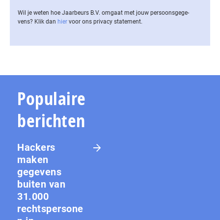
Wil je weten hoe Jaarbeurs B.V. omgaat met jouw per­soons­ge­ge­
vens? Klik dan
hier
voor ons privacy statement.
Populaire
berichten
Hackers
maken
gegevens
buiten van
31.000
rechtspersone