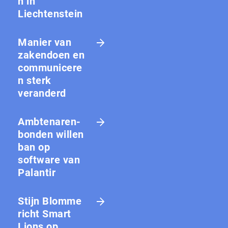
n in
Liechtenstein
Manier van
zakendoen en
communicere
n sterk
veranderd
Amb­te­na­ren­
bon­den willen
ban op
software van
Palantir
Stijn Blomme
richt Smart
Lions op