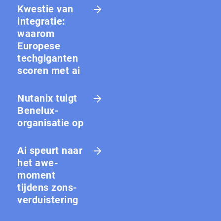
Kwestie van
integratie:
waarom
Europese
techgiganten
scoren met ai
Nutanix tuigt
Benelux-
organisatie op
Ai speurt naar
het awe-
moment
tijdens zons­
ver­duis­te­ring