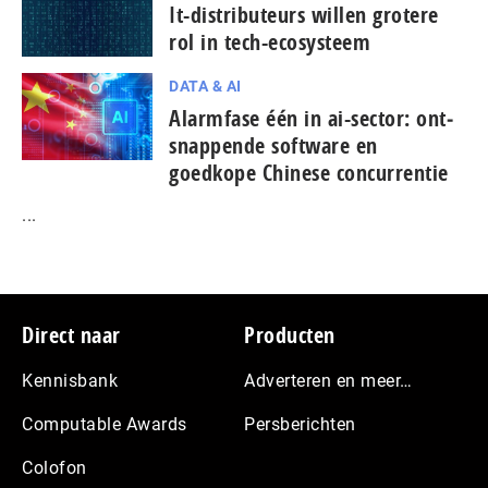
It-dis­tri­bu­teurs willen grotere
rol in tech-ecosysteem
DATA & AI
Alarmfase één in ai-sector: ont­
snap­pen­de software en
goedkope Chinese con­cur­ren­tie
...
Footer
Direct naar
Producten
Kennisbank
Adverteren en meer…
Computable Awards
Persberichten
Colofon