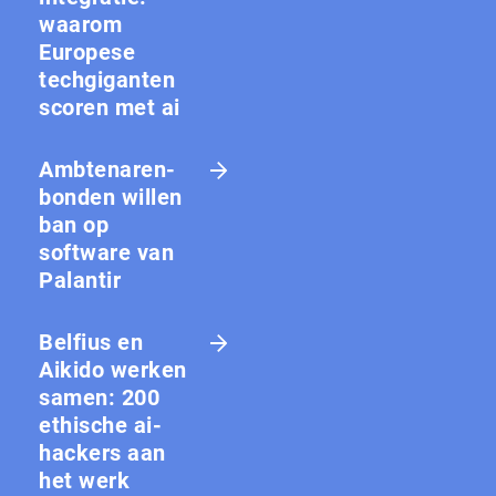
waarom
Europese
techgiganten
scoren met ai
Amb­te­na­ren­
bon­den willen
ban op
software van
Palantir
Belfius en
Aikido werken
samen: 200
ethische ai-
hackers aan
het werk