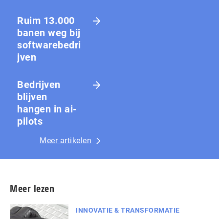
Ruim 13.000
banen weg bij
softwarebedri
jven
Bedrijven
blijven
hangen in ai-
pilots
Meer artikelen
Meer lezen
INNOVATIE & TRANSFORMATIE