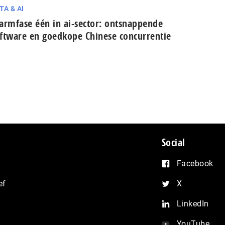
TA & AI
armfase één in ai-sector: ont­snap­pen­de
ftware en goedkope Chinese con­cur­ren­tie
Social
Facebook
ef
X
LinkedIn
YouTube