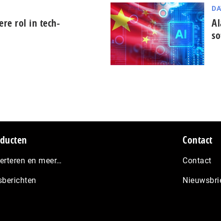
DA
tere rol in tech-
Al
so
ducten
Contact
erteren en meer…
Contact
sberichten
Nieuwsbri