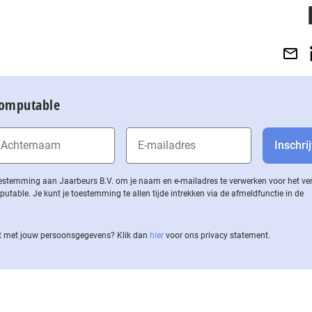
Computable
 toestemming aan Jaarbeurs B.V. om je naam en e-mailadres te verwerken voor het v
ble. Je kunt je toestemming te allen tijde intrekken via de af­meld­func­tie in de
 met jouw per­soons­ge­ge­vens? Klik dan
hier
voor ons privacy statement.