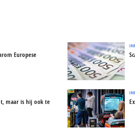
IN
aarom Europese
Sc
IN
it, maar is hij ook te
Ex