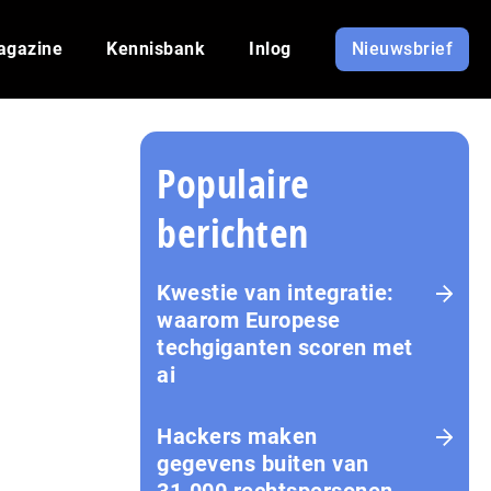
agazine
Kennisbank
Inlog
Nieuwsbrief
Populaire
berichten
Kwestie van integratie:
waarom Europese
techgiganten scoren met
ai
Hackers maken
gegevens buiten van