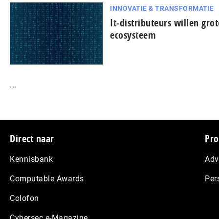
INNOVATIE & TRANSFORMATIE
It-dis­tri­bu­teurs willen gro
ecosysteem
...
Footer
Direct naar
Pro
Kennisbank
Adv
Computable Awards
Per
Colofon
Cybersec e-Magazine