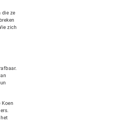
 die ze
breken
ie zich
rafbaar.
van
hun
e Koen
ers.
 het