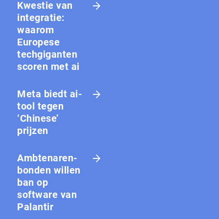
Kwestie van
integratie:
waarom
Europese
techgiganten
scoren met ai
Meta biedt ai-
tool tegen
‘Chinese’
prijzen
Amb­te­na­ren­
bon­den willen
ban op
software van
Palantir