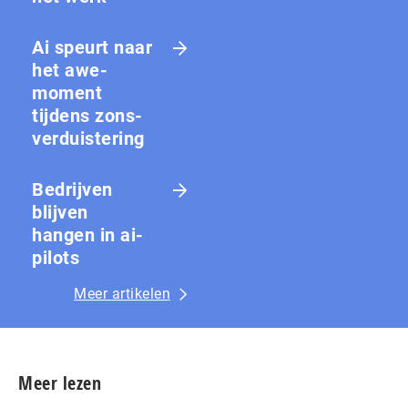
Ai speurt naar
het awe-
moment
tijdens zons­
ver­duis­te­ring
Bedrijven
blijven
hangen in ai-
pilots
Meer artikelen
Meer lezen