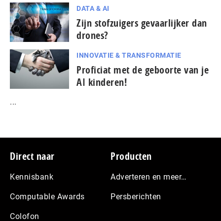
DATA & AI
Zijn stofzuigers gevaarlijker dan
drones?
INNOVATIE & TRANSFORMATIE
Proficiat met de geboorte van je
AI kinderen!
...
Footer
Direct naar
Producten
Kennisbank
Adverteren en meer…
Computable Awards
Persberichten
Colofon