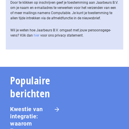
Door te klikken op inschrijven geef je toestemming aan Jaarbeurs B.V.
om je naam en e-mailadres te verwerken voor het verzenden van een
of meer mailings namens Computable. Je kunt je toestemming te
allen tijde intrekken via de af­meld­func­tie in de nieuwsbrief.
Wil je weten hoe Jaarbeurs B.V. omgaat met jouw per­soons­ge­ge­
vens? Klik dan
hier
voor ons privacy statement.
Populaire
berichten
Kwestie van
integratie:
waarom