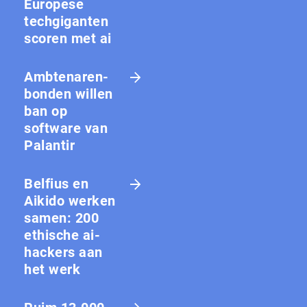
Europese
techgiganten
scoren met ai
Amb­te­na­ren­
bon­den willen
ban op
software van
Palantir
Belfius en
Aikido werken
samen: 200
ethische ai-
hackers aan
het werk