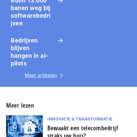
Ruim 13.000
banen weg bij
softwarebedri
jven
Bedrijven
blijven
hangen in ai-
pilots
Meer artikelen
Meer lezen
INNOVATIE & TRANSFORMATIE
Bewaakt een telecombedrijf
straks uw huis?