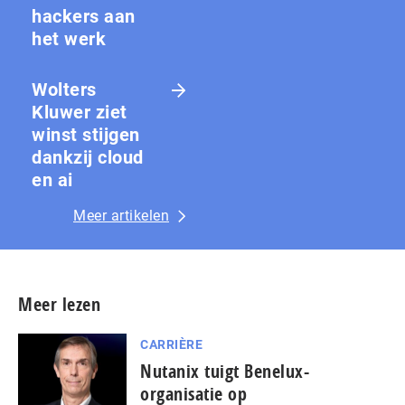
hackers aan
het werk
Wolters
Kluwer ziet
winst stijgen
dankzij cloud
en ai
Meer artikelen
Meer lezen
CARRIÈRE
Nutanix tuigt Benelux-
organisatie op