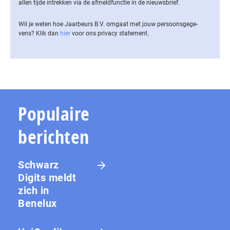
allen tijde intrekken via de af­meld­func­tie in de nieuwsbrief.
Wil je weten hoe Jaarbeurs B.V. omgaat met jouw per­soons­ge­ge­
vens? Klik dan
hier
voor ons privacy statement.
Populaire
berichten
Schwarz
Digits meldt
zich in
Benelux