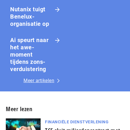
Nutanix tuigt
Benelux-
organisatie op
Ai speurt naar
het awe-
moment
tijdens zons­
ver­duis­te­ring
Meer artikelen
Meer lezen
FINANCIËLE DIENSTVERLENING