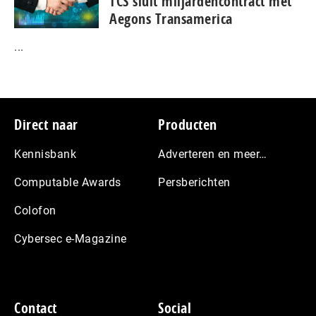
TCS sluit miljardencontract met
Aegons Transamerica
...
Footer
Direct naar
Producten
Kennisbank
Adverteren en meer…
Computable Awards
Persberichten
Colofon
Cybersec e-Magazine
Contact
Social