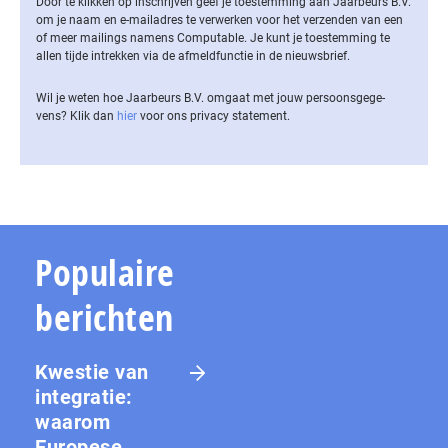
Door te klikken op inschrijven geef je toestemming aan Jaarbeurs B.V.
om je naam en e-mailadres te verwerken voor het verzenden van een
of meer mailings namens Computable. Je kunt je toestemming te
allen tijde intrekken via de af­meld­func­tie in de nieuwsbrief.
Wil je weten hoe Jaarbeurs B.V. omgaat met jouw per­soons­ge­ge­
vens? Klik dan
hier
voor ons privacy statement.
Populaire
berichten
Kwestie van
integratie:
waarom
Europese