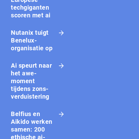
techgiganten
scoren met ai
Nutanix tuigt
Benelux-
organisatie op
Ai speurt naar
het awe-
moment
tijdens zons­
ver­duis­te­ring
Belfius en
Aikido werken
samen: 200
ethische ai-