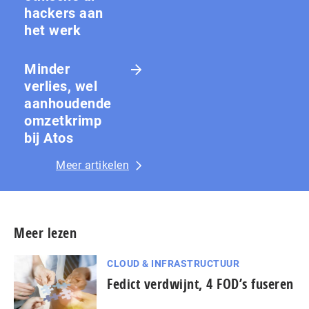
hackers aan
het werk
Minder
verlies, wel
aanhoudende
omzetkrimp
bij Atos
Meer artikelen
Meer lezen
CLOUD & INFRASTRUCTUUR
Fedict verdwijnt, 4 FOD’s fuseren