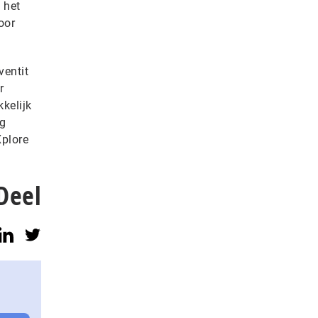
 het
oor
ventit
r
kelijk
ig
Xplore
Deel