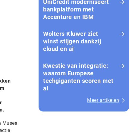
UniCredit moderniseert
bankplatform met
Accenture en IBM
Wolters Kluwer ziet
winst stijgen dankzij
cloud en ai
Kwestie van integratie:
waarom Europese
techgiganten scoren met
ukken
ai
om
Meer artikelen
r
n.
an Musea
ectie