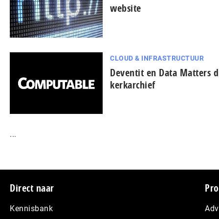
website
CLOUD & INFRASTRUCTUUR
Deventit en Data Matters d
kerkarchief
...
Footer
Direct naar
Pro
Kennisbank
Adv