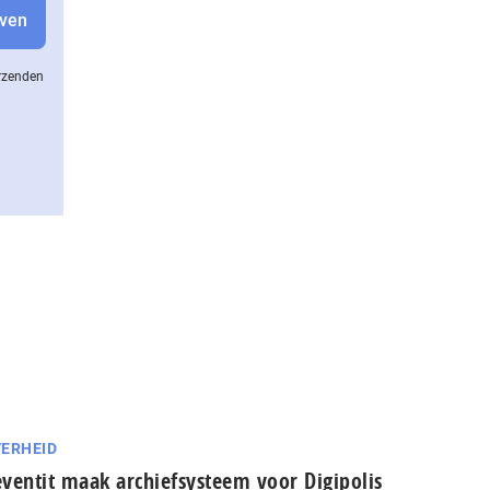
erzenden
ERHEID
ventit maak archiefsysteem voor Digipolis