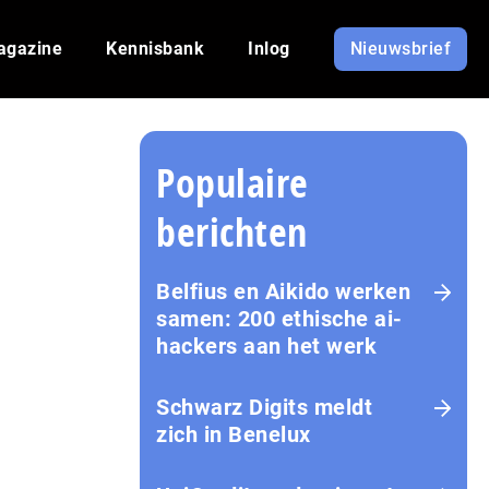
agazine
Kennisbank
Inlog
Nieuwsbrief
Populaire
berichten
Belfius en Aikido werken
samen: 200 ethische ai-
hackers aan het werk
Schwarz Digits meldt
zich in Benelux