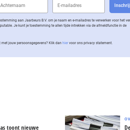
 toestemming aan Jaarbeurs B.V. om je naam en e-mailadres te verwerken voor het v
ble. Je kunt je toestemming te allen tijde intrekken via de af­meld­func­tie in de
 met jouw per­soons­ge­ge­vens? Klik dan
hier
voor ons privacy statement.
OV
ras toont nieuwe
De