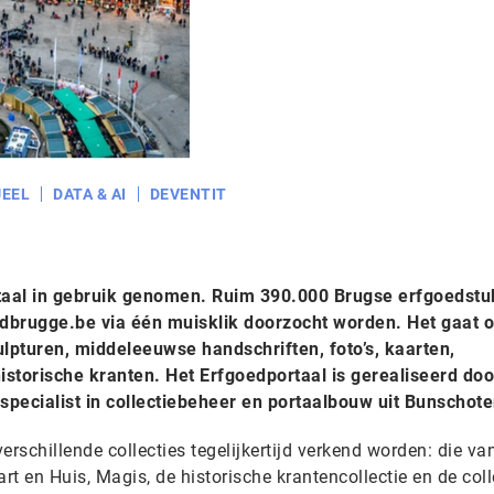
EEL
DATA & AI
DEVENTIT
taal in gebruik genomen. Ruim 390.000 Brugse erfgoedst
brugge.be via één muisklik doorzocht worden. Het gaat 
ulpturen, middeleeuwse handschriften, foto’s, kaarten,
storische kranten. Het Erfgoedportaal is gerealiseerd doo
 specialist in collectiebeheer en portaalbouw uit Bunschote
rschillende collecties tegelijkertijd verkend worden: die v
t en Huis, Magis, de historische krantencollectie en de coll